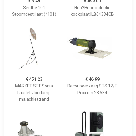
€ 6.49
€ 499.00
Seuthe 101
Hob2Hood inductie
Stoomdestillaat (*101)
kookplaat ILB64334CB
€ 451.23
€ 46.99
MARKET SET Sonia
Decoupeerzaag STS 12/E
Laudet vloerlamp
Proxxon 28 534
malachiet zand