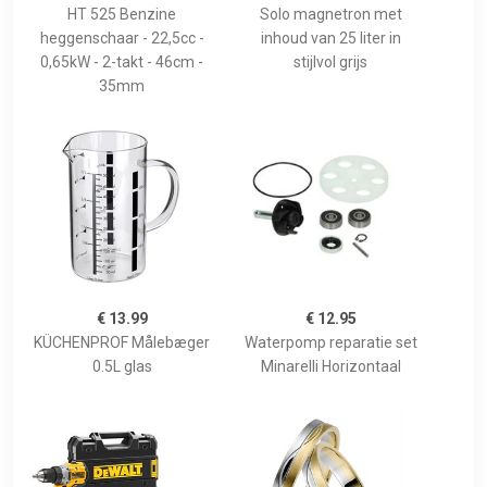
HT 525 Benzine
Solo magnetron met
heggenschaar - 22,5cc -
inhoud van 25 liter in
0,65kW - 2-takt - 46cm -
stijlvol grijs
35mm
€ 13.99
€ 12.95
KÜCHENPROF Målebæger
Waterpomp reparatie set
0.5L glas
Minarelli Horizontaal