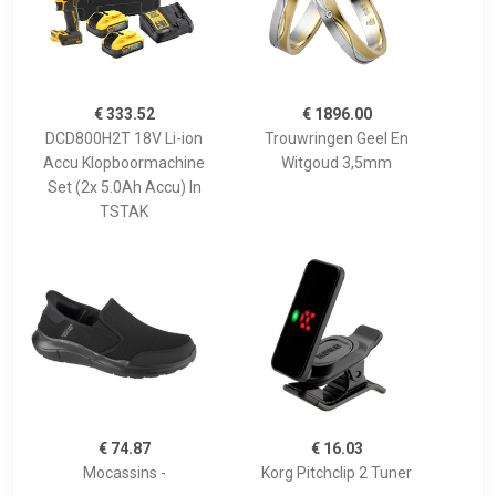
€ 333.52
€ 1896.00
DCD800H2T 18V Li-ion
Trouwringen Geel En
Accu Klopboormachine
Witgoud 3,5mm
Set (2x 5.0Ah Accu) In
TSTAK
€ 74.87
€ 16.03
Mocassins -
Korg Pitchclip 2 Tuner