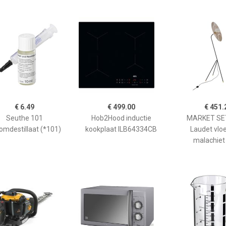
€ 6.49
€ 499.00
€ 451.
Seuthe 101
Hob2Hood inductie
MARKET SET
omdestillaat (*101)
kookplaat ILB64334CB
Laudet vlo
malachiet