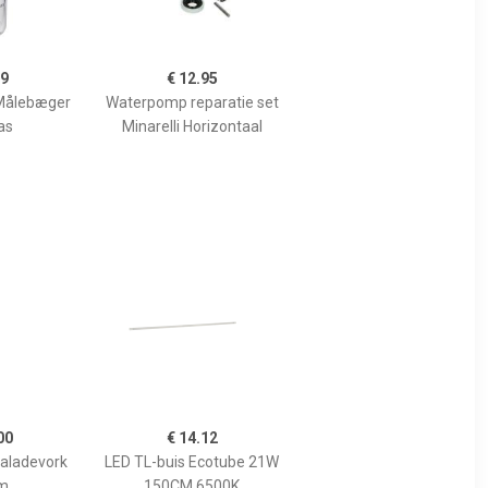
99
€ 12.95
Målebæger
Waterpomp reparatie set
as
Minarelli Horizontaal
00
€ 14.12
Saladevork
LED TL-buis Ecotube 21W
m
150CM 6500K