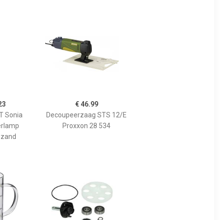
23
€ 46.99
 Sonia
Decoupeerzaag STS 12/E
erlamp
Proxxon 28 534
 zand