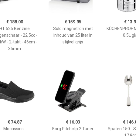
€ 188.00
€ 159.95
€ 13.
HT 525 Benzine
Solo magnetron met
KÜCHENPROF 
enschaar - 22,5cc -
inhoud van 25 liter in
0.5L gl
kW - 2-takt - 46cm -
stijlvol grijs
35mm
€ 74.87
€ 16.03
€ 146.
Mocassins -
Korg Pitchclip 2 Tuner
Spaten 150 - 
17,8c