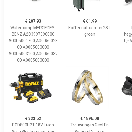
€ 207.93
€ 61.99
Waterpomp MERCEDES-
Koffer ruitpatroon 28 L
BENZ A2C3997390080
groen
hegg
A0005001700,A00050023
0,65
00,A0005003000
A0005003100,A00050032
00,A0005003800
€ 333.52
€ 1896.00
DCD800H2T 18V Li-ion
Trouwringen Geel En
Accu Klopboormachine
Witgoud 3,5mm