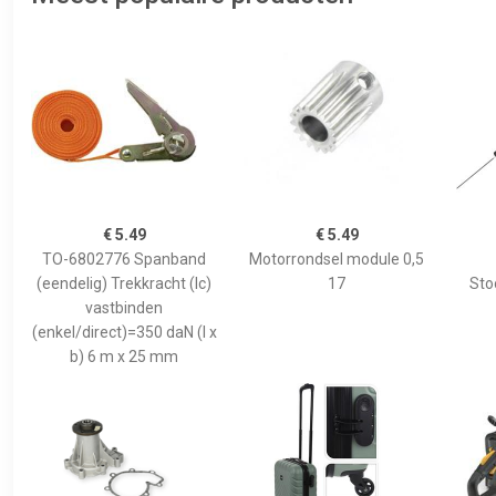
€ 5.49
€ 5.49
TO-6802776 Spanband
Motorrondsel module 0,5
(eendelig) Trekkracht (lc)
17
Sto
vastbinden
(enkel/direct)=350 daN (l x
b) 6 m x 25 mm