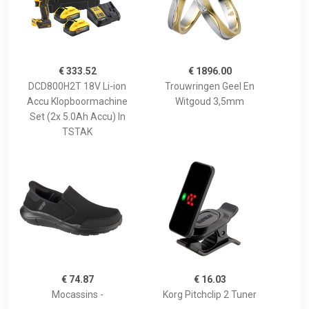
€ 333.52
€ 1896.00
DCD800H2T 18V Li-ion
Trouwringen Geel En
Accu Klopboormachine
Witgoud 3,5mm
Set (2x 5.0Ah Accu) In
TSTAK
€ 74.87
€ 16.03
Mocassins -
Korg Pitchclip 2 Tuner