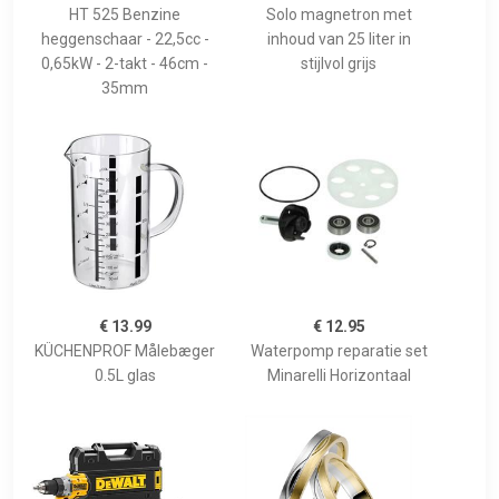
HT 525 Benzine
Solo magnetron met
heggenschaar - 22,5cc -
inhoud van 25 liter in
0,65kW - 2-takt - 46cm -
stijlvol grijs
35mm
€ 13.99
€ 12.95
KÜCHENPROF Målebæger
Waterpomp reparatie set
0.5L glas
Minarelli Horizontaal