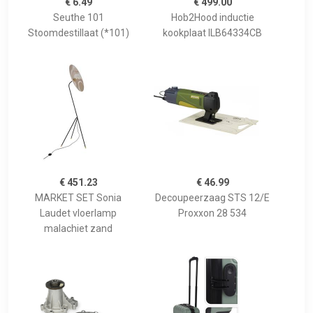
€ 6.49
€ 499.00
Seuthe 101
Hob2Hood inductie
Stoomdestillaat (*101)
kookplaat ILB64334CB
€ 451.23
€ 46.99
MARKET SET Sonia
Decoupeerzaag STS 12/E
Laudet vloerlamp
Proxxon 28 534
malachiet zand