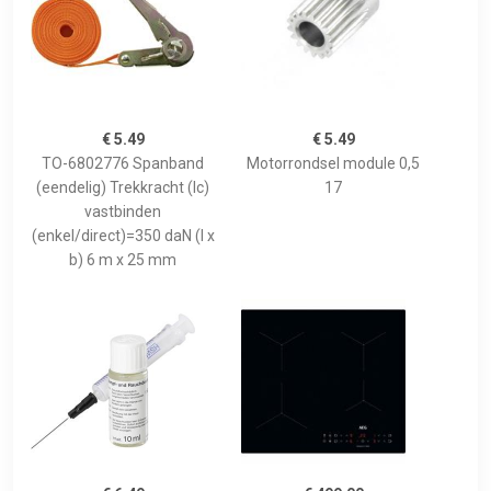
€ 5.49
€ 5.49
TO-6802776 Spanband
Motorrondsel module 0,5
(eendelig) Trekkracht (lc)
17
vastbinden
(enkel/direct)=350 daN (l x
b) 6 m x 25 mm