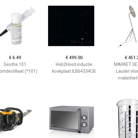
€ 6.49
€ 499.00
€ 451.
Seuthe 101
Hob2Hood inductie
MARKET SET
omdestillaat (*101)
kookplaat ILB64334CB
Laudet vlo
malachiet