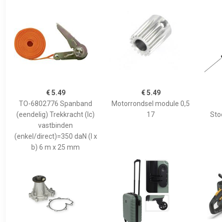
€ 5.49
€ 5.49
TO-6802776 Spanband
Motorrondsel module 0,5
(eendelig) Trekkracht (lc)
17
Sto
vastbinden
(enkel/direct)=350 daN (l x
b) 6 m x 25 mm