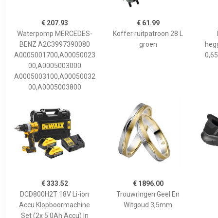
€ 207.93
€ 61.99
Waterpomp MERCEDES-
Koffer ruitpatroon 28 L
BENZ A2C3997390080
groen
hegg
A0005001700,A00050023
0,65
00,A0005003000
A0005003100,A00050032
00,A0005003800
€ 333.52
€ 1896.00
DCD800H2T 18V Li-ion
Trouwringen Geel En
Accu Klopboormachine
Witgoud 3,5mm
Set (2x 5.0Ah Accu) In