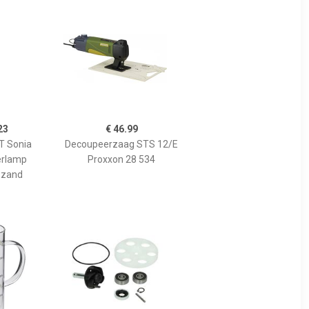
23
€ 46.99
 Sonia
Decoupeerzaag STS 12/E
erlamp
Proxxon 28 534
 zand