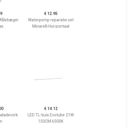
99
€ 12.95
Målebæger
Waterpomp reparatie set
as
Minarelli Horizontaal
00
€ 14.12
Saladevork
LED TL-buis Ecotube 21W
m
150CM 6500K