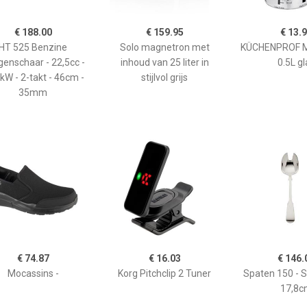
€ 188.00
€ 159.95
€ 13.
HT 525 Benzine
Solo magnetron met
KÜCHENPROF 
enschaar - 22,5cc -
inhoud van 25 liter in
0.5L gl
kW - 2-takt - 46cm -
stijlvol grijs
35mm
€ 74.87
€ 16.03
€ 146.
Mocassins -
Korg Pitchclip 2 Tuner
Spaten 150 - 
17,8c