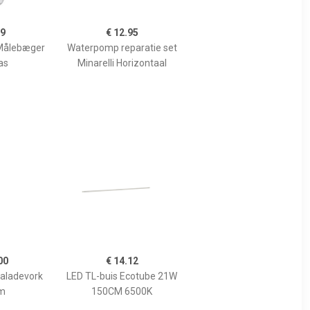
99
€ 12.95
Målebæger
Waterpomp reparatie set
as
Minarelli Horizontaal
00
€ 14.12
Saladevork
LED TL-buis Ecotube 21W
m
150CM 6500K