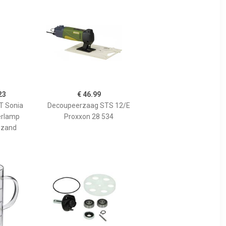
23
€ 46.99
 Sonia
Decoupeerzaag STS 12/E
erlamp
Proxxon 28 534
 zand