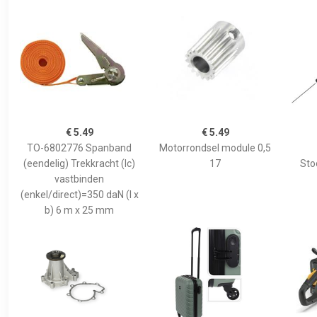
€ 5.49
€ 5.49
TO-6802776 Spanband
Motorrondsel module 0,5
(eendelig) Trekkracht (lc)
17
Sto
vastbinden
(enkel/direct)=350 daN (l x
b) 6 m x 25 mm