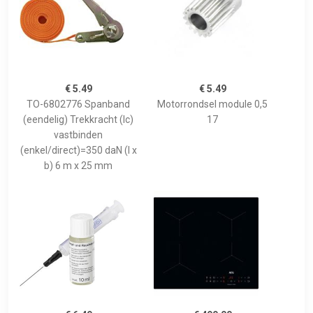
€ 5.49
€ 5.49
TO-6802776 Spanband
Motorrondsel module 0,5
(eendelig) Trekkracht (lc)
17
vastbinden
(enkel/direct)=350 daN (l x
b) 6 m x 25 mm