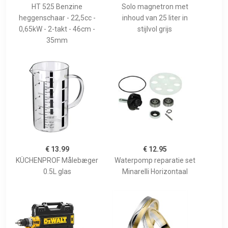
HT 525 Benzine
Solo magnetron met
heggenschaar - 22,5cc -
inhoud van 25 liter in
0,65kW - 2-takt - 46cm -
stijlvol grijs
35mm
€ 13.99
€ 12.95
KÜCHENPROF Målebæger
Waterpomp reparatie set
0.5L glas
Minarelli Horizontaal