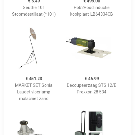
€ 6.49
€ 499.00
Seuthe 101
Hob2Hood inductie
Stoomdestillaat (*101)
kookplaat ILB64334CB
€ 451.23
€ 46.99
MARKET SET Sonia
Decoupeerzaag STS 12/E
Laudet vloerlamp
Proxxon 28 534
malachiet zand