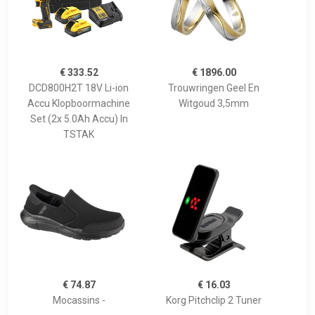
€ 333.52
€ 1896.00
DCD800H2T 18V Li-ion
Trouwringen Geel En
Accu Klopboormachine
Witgoud 3,5mm
Set (2x 5.0Ah Accu) In
TSTAK
€ 74.87
€ 16.03
Mocassins -
Korg Pitchclip 2 Tuner