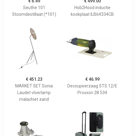
€ 6.49
€ 499.00
Seuthe 101
Hob2Hood inductie
Stoomdestillaat (*101)
kookplaat ILB64334CB
€ 451.23
€ 46.99
MARKET SET Sonia
Decoupeerzaag STS 12/E
Laudet vloerlamp
Proxxon 28 534
malachiet zand