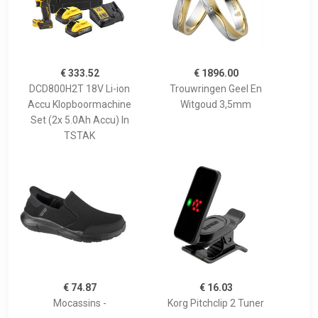
€ 333.52
€ 1896.00
DCD800H2T 18V Li-ion
Trouwringen Geel En
Accu Klopboormachine
Witgoud 3,5mm
Set (2x 5.0Ah Accu) In
TSTAK
€ 74.87
€ 16.03
Mocassins -
Korg Pitchclip 2 Tuner