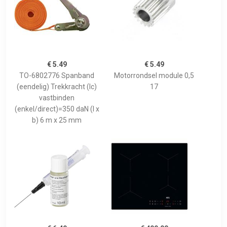
€ 5.49
€ 5.49
TO-6802776 Spanband
Motorrondsel module 0,5
(eendelig) Trekkracht (lc)
17
vastbinden
(enkel/direct)=350 daN (l x
b) 6 m x 25 mm