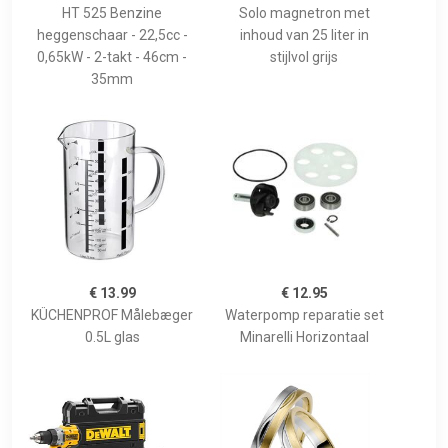
HT 525 Benzine
Solo magnetron met
heggenschaar - 22,5cc -
inhoud van 25 liter in
0,65kW - 2-takt - 46cm -
stijlvol grijs
35mm
€ 13.99
€ 12.95
KÜCHENPROF Målebæger
Waterpomp reparatie set
0.5L glas
Minarelli Horizontaal