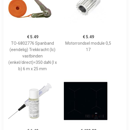
€ 5.49
€ 5.49
TO-6802776 Spanband
Motorrondsel module 0,5
(eendelig) Trekkracht (lc)
17
vastbinden
(enkel/direct)=350 daN (l x
b) 6 m x 25 mm