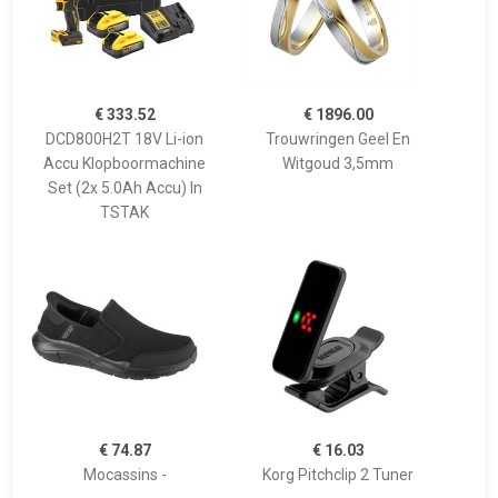
€ 333.52
€ 1896.00
DCD800H2T 18V Li-ion
Trouwringen Geel En
Accu Klopboormachine
Witgoud 3,5mm
Set (2x 5.0Ah Accu) In
TSTAK
€ 74.87
€ 16.03
Mocassins -
Korg Pitchclip 2 Tuner