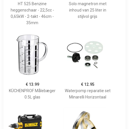
HT 525 Benzine
Solo magnetron met
heggenschaar - 22,5cc -
inhoud van 25 liter in
0,65kW - 2-takt - 46cm -
stijlvol grijs
35mm
€ 13.99
€ 12.95
KÜCHENPROF Målebæger
Waterpomp reparatie set
0.5L glas
Minarelli Horizontaal