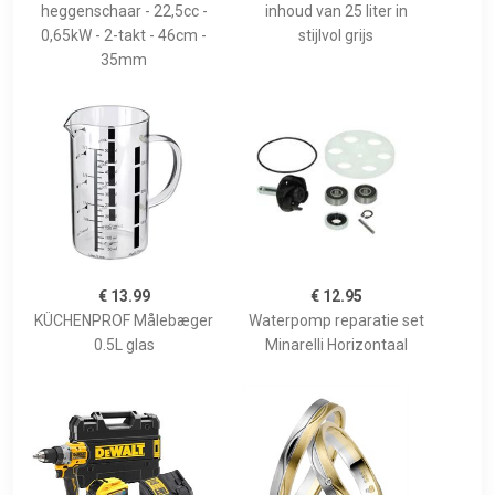
heggenschaar - 22,5cc -
inhoud van 25 liter in
0,65kW - 2-takt - 46cm -
stijlvol grijs
35mm
€ 13.99
€ 12.95
KÜCHENPROF Målebæger
Waterpomp reparatie set
0.5L glas
Minarelli Horizontaal