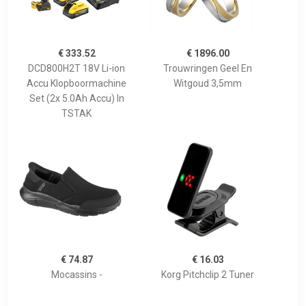
€ 333.52
€ 1896.00
DCD800H2T 18V Li-ion
Trouwringen Geel En
Accu Klopboormachine
Witgoud 3,5mm
Set (2x 5.0Ah Accu) In
TSTAK
€ 74.87
€ 16.03
Mocassins -
Korg Pitchclip 2 Tuner