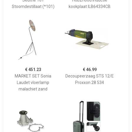
Seuthe 101
Hob2Hood inductie
Stoomdestillaat (*101)
kookplaat ILB64334CB
€ 451.23
€ 46.99
MARKET SET Sonia
Decoupeerzaag STS 12/E
Laudet vloerlamp
Proxxon 28 534
malachiet zand