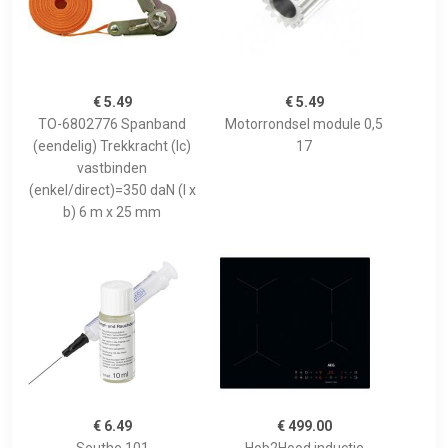
€ 5.49
€ 5.49
TO-6802776 Spanband
Motorrondsel module 0,5
(eendelig) Trekkracht (lc)
17
vastbinden
(enkel/direct)=350 daN (l x
b) 6 m x 25 mm
€ 6.49
€ 499.00