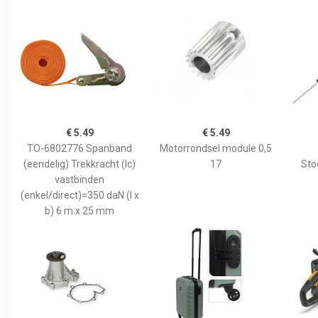
€ 5.49
€ 5.49
TO-6802776 Spanband
Motorrondsel module 0,5
(eendelig) Trekkracht (lc)
17
Sto
vastbinden
(enkel/direct)=350 daN (l x
b) 6 m x 25 mm