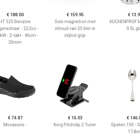
€ 188.00
€ 159.95
€ 13.
HT 525 Benzine
Solo magnetron met
KÜCHENPROF 
enschaar - 22,5cc -
inhoud van 25 liter in
0.5L gl
kW - 2-takt - 46cm -
stijlvol grijs
35mm
€ 74.87
€ 16.03
€ 146.
Mocassins -
Korg Pitchclip 2 Tuner
Spaten 150 - 
17,8c