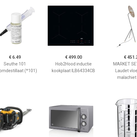
€ 6.49
€ 499.00
€ 451.
Seuthe 101
Hob2Hood inductie
MARKET SET
omdestillaat (*101)
kookplaat ILB64334CB
Laudet vlo
malachiet