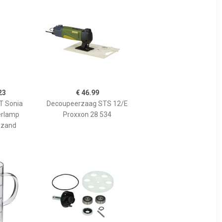
23
€ 46.99
 Sonia
Decoupeerzaag STS 12/E
erlamp
Proxxon 28 534
 zand