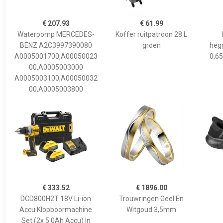
€ 207.93
€ 61.99
Waterpomp MERCEDES-
Koffer ruitpatroon 28 L
BENZ A2C3997390080
groen
hegg
A0005001700,A00050023
0,65
00,A0005003000
A0005003100,A00050032
00,A0005003800
€ 333.52
€ 1896.00
DCD800H2T 18V Li-ion
Trouwringen Geel En
Accu Klopboormachine
Witgoud 3,5mm
Set (2x 5.0Ah Accu) In