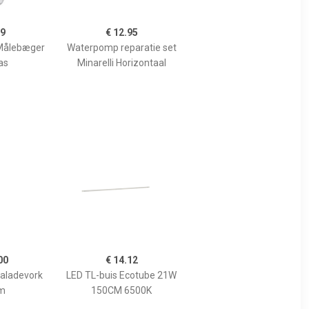
99
€ 12.95
Målebæger
Waterpomp reparatie set
as
Minarelli Horizontaal
00
€ 14.12
Saladevork
LED TL-buis Ecotube 21W
m
150CM 6500K