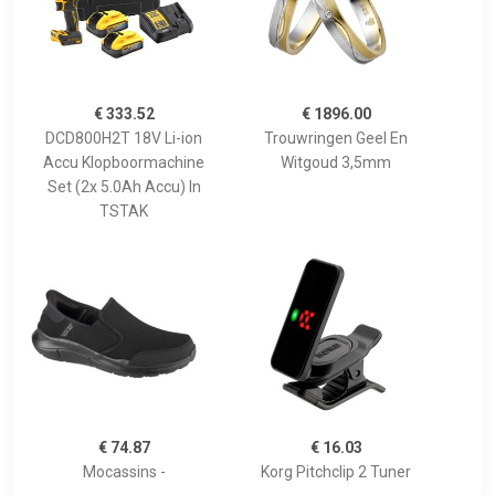
€ 333.52
€ 1896.00
DCD800H2T 18V Li-ion
Trouwringen Geel En
Accu Klopboormachine
Witgoud 3,5mm
Set (2x 5.0Ah Accu) In
TSTAK
€ 74.87
€ 16.03
Mocassins -
Korg Pitchclip 2 Tuner