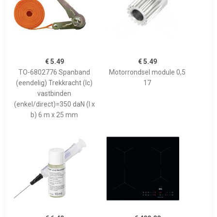
€ 5.49
€ 5.49
TO-6802776 Spanband
Motorrondsel module 0,5
(eendelig) Trekkracht (lc)
17
vastbinden
(enkel/direct)=350 daN (l x
b) 6 m x 25 mm