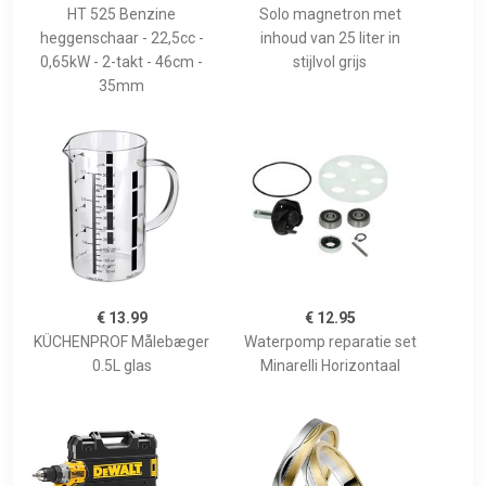
HT 525 Benzine
Solo magnetron met
heggenschaar - 22,5cc -
inhoud van 25 liter in
0,65kW - 2-takt - 46cm -
stijlvol grijs
35mm
€ 13.99
€ 12.95
KÜCHENPROF Målebæger
Waterpomp reparatie set
0.5L glas
Minarelli Horizontaal