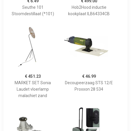
€ 6.49
€ 499.00
Seuthe 101
Hob2Hood inductie
Stoomdestillaat (*101)
kookplaat ILB64334CB
€ 451.23
€ 46.99
MARKET SET Sonia
Decoupeerzaag STS 12/E
Laudet vloerlamp
Proxxon 28 534
malachiet zand