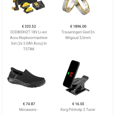
€ 333.52
€ 1896.00
DCD800H2T 18V Li-ion
Trouwringen Geel En
Accu Klopboormachine
Witgoud 3,5mm
Set (2x 5.0Ah Accu) In
TSTAK
€ 74.87
€ 16.03
Mocassins -
Korg Pitchclip 2 Tuner