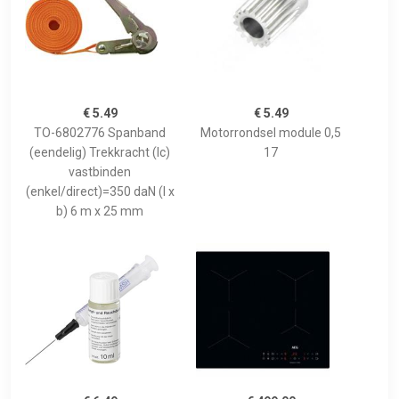
€ 5.49
€ 5.49
TO-6802776 Spanband
Motorrondsel module 0,5
(eendelig) Trekkracht (lc)
17
vastbinden
(enkel/direct)=350 daN (l x
b) 6 m x 25 mm