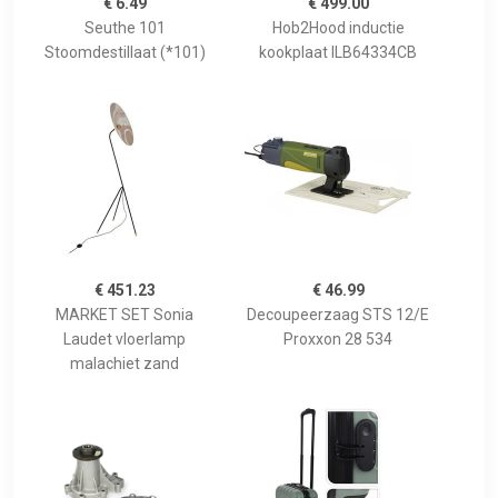
€ 6.49
€ 499.00
Seuthe 101
Hob2Hood inductie
Stoomdestillaat (*101)
kookplaat ILB64334CB
€ 451.23
€ 46.99
MARKET SET Sonia
Decoupeerzaag STS 12/E
Laudet vloerlamp
Proxxon 28 534
malachiet zand