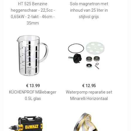
HT 525 Benzine
Solo magnetron met
heggenschaar - 22,5cc -
inhoud van 25 liter in
0,65kW - 2-takt - 46cm -
stijlvol grijs
35mm
€ 13.99
€ 12.95
KÜCHENPROF Målebæger
Waterpomp reparatie set
0.5L glas
Minarelli Horizontaal