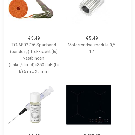
€ 5.49
€ 5.49
TO-6802776 Spanband
Motorrondsel module 0,5
(eendelig) Trekkracht (lc)
17
vastbinden
(enkel/direct)=350 daN (l x
b) 6 m x 25 mm