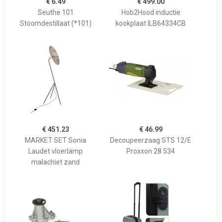
€ 6.49
€ 499.00
Seuthe 101
Hob2Hood inductie
Stoomdestillaat (*101)
kookplaat ILB64334CB
€ 451.23
€ 46.99
MARKET SET Sonia
Decoupeerzaag STS 12/E
Laudet vloerlamp
Proxxon 28 534
malachiet zand