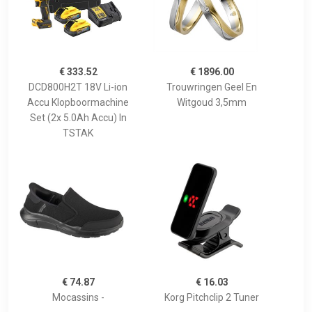
€ 333.52
€ 1896.00
DCD800H2T 18V Li-ion
Trouwringen Geel En
Accu Klopboormachine
Witgoud 3,5mm
Set (2x 5.0Ah Accu) In
TSTAK
€ 74.87
€ 16.03
Mocassins -
Korg Pitchclip 2 Tuner