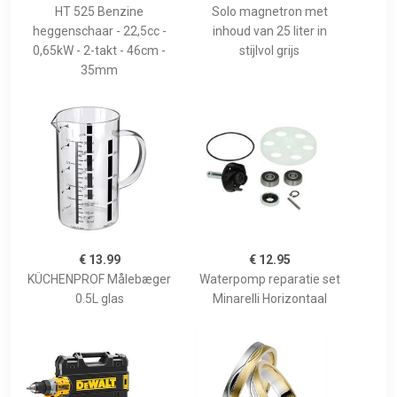
HT 525 Benzine
Solo magnetron met
heggenschaar - 22,5cc -
inhoud van 25 liter in
0,65kW - 2-takt - 46cm -
stijlvol grijs
35mm
€ 13.99
€ 12.95
KÜCHENPROF Målebæger
Waterpomp reparatie set
0.5L glas
Minarelli Horizontaal