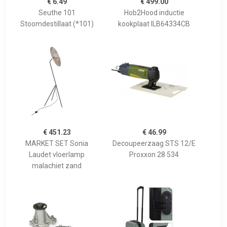
€ 6.49
€ 499.00
Seuthe 101
Hob2Hood inductie
Stoomdestillaat (*101)
kookplaat ILB64334CB
€ 451.23
€ 46.99
MARKET SET Sonia
Decoupeerzaag STS 12/E
Laudet vloerlamp
Proxxon 28 534
malachiet zand