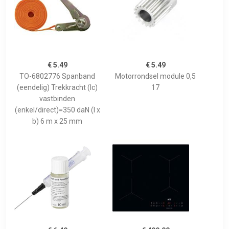
€ 5.49
€ 5.49
TO-6802776 Spanband
Motorrondsel module 0,5
(eendelig) Trekkracht (lc)
17
vastbinden
(enkel/direct)=350 daN (l x
b) 6 m x 25 mm