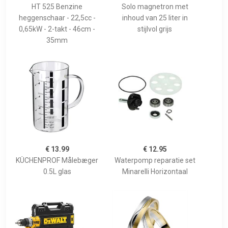
HT 525 Benzine
Solo magnetron met
heggenschaar - 22,5cc -
inhoud van 25 liter in
0,65kW - 2-takt - 46cm -
stijlvol grijs
35mm
€ 13.99
€ 12.95
KÜCHENPROF Målebæger
Waterpomp reparatie set
0.5L glas
Minarelli Horizontaal