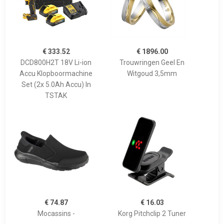
€ 333.52
€ 1896.00
DCD800H2T 18V Li-ion
Trouwringen Geel En
Accu Klopboormachine
Witgoud 3,5mm
Set (2x 5.0Ah Accu) In
TSTAK
€ 74.87
€ 16.03
Mocassins -
Korg Pitchclip 2 Tuner