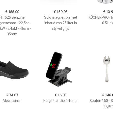
€ 188.00
€ 159.95
€ 13.
HT 525 Benzine
Solo magnetron met
KÜCHENPROF 
enschaar - 22,5cc -
inhoud van 25 liter in
0.5L gl
kW - 2-takt - 46cm -
stijlvol grijs
35mm
€ 74.87
€ 16.03
€ 146.
Mocassins -
Korg Pitchclip 2 Tuner
Spaten 150 - 
17,8c