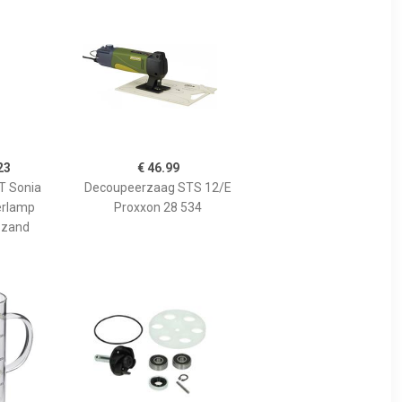
23
€ 46.99
 Sonia
Decoupeerzaag STS 12/E
erlamp
Proxxon 28 534
 zand