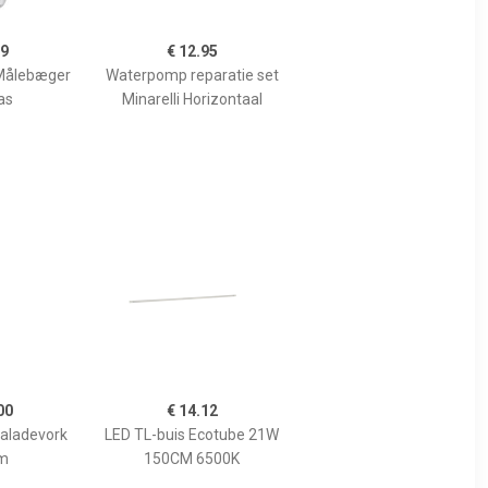
99
€ 12.95
Målebæger
Waterpomp reparatie set
as
Minarelli Horizontaal
00
€ 14.12
Saladevork
LED TL-buis Ecotube 21W
m
150CM 6500K