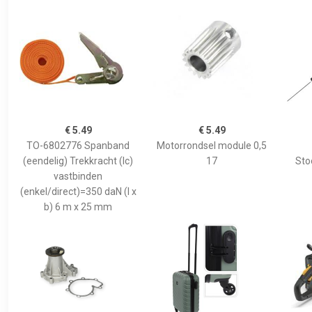
€ 5.49
€ 5.49
TO-6802776 Spanband
Motorrondsel module 0,5
(eendelig) Trekkracht (lc)
17
Sto
vastbinden
(enkel/direct)=350 daN (l x
b) 6 m x 25 mm