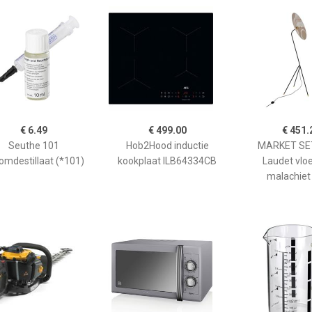
€ 6.49
€ 499.00
€ 451.
Seuthe 101
Hob2Hood inductie
MARKET SET
omdestillaat (*101)
kookplaat ILB64334CB
Laudet vlo
malachiet