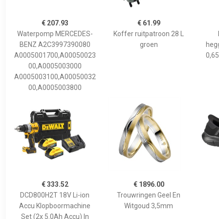
€ 207.93
€ 61.99
Waterpomp MERCEDES-
Koffer ruitpatroon 28 L
BENZ A2C3997390080
groen
hegg
A0005001700,A00050023
0,65
00,A0005003000
A0005003100,A00050032
00,A0005003800
€ 333.52
€ 1896.00
DCD800H2T 18V Li-ion
Trouwringen Geel En
Accu Klopboormachine
Witgoud 3,5mm
Set (2x 5.0Ah Accu) In