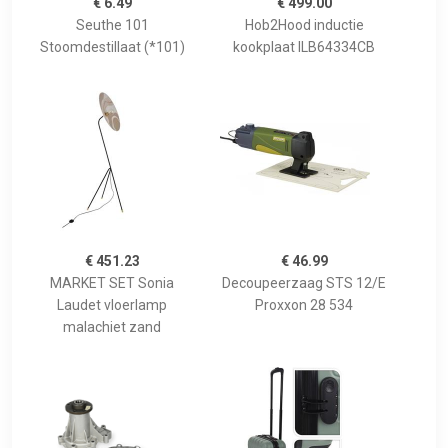
€ 6.49
€ 499.00
Seuthe 101
Hob2Hood inductie
Stoomdestillaat (*101)
kookplaat ILB64334CB
€ 451.23
€ 46.99
MARKET SET Sonia
Decoupeerzaag STS 12/E
Laudet vloerlamp
Proxxon 28 534
malachiet zand