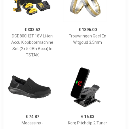
€ 333.52
€ 1896.00
DCD800H2T 18V Li-ion
Trouwringen Geel En
Accu Klopboormachine
Witgoud 3,5mm
Set (2x 5.0Ah Accu) In
TSTAK
€ 74.87
€ 16.03
Mocassins -
Korg Pitchclip 2 Tuner