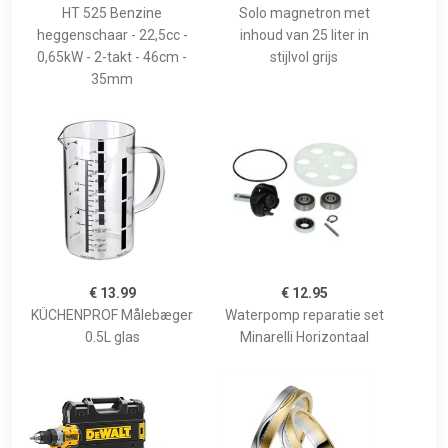
HT 525 Benzine
Solo magnetron met
heggenschaar - 22,5cc -
inhoud van 25 liter in
0,65kW - 2-takt - 46cm -
stijlvol grijs
35mm
€ 13.99
€ 12.95
KÜCHENPROF Målebæger
Waterpomp reparatie set
0.5L glas
Minarelli Horizontaal