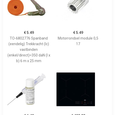
€ 5.49
€ 5.49
TO-6802776 Spanband
Motorrondsel module 0,5
(eendelig) Trekkracht (lc)
17
vastbinden
(enkel/direct)=350 daN (l x
b) 6 m x 25 mm