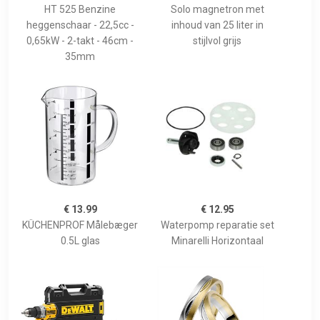
HT 525 Benzine
Solo magnetron met
heggenschaar - 22,5cc -
inhoud van 25 liter in
0,65kW - 2-takt - 46cm -
stijlvol grijs
35mm
€ 13.99
€ 12.95
KÜCHENPROF Målebæger
Waterpomp reparatie set
0.5L glas
Minarelli Horizontaal