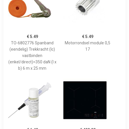
€ 5.49
€ 5.49
TO-6802776 Spanband
Motorrondsel module 0,5
(eendelig) Trekkracht (lc)
17
vastbinden
(enkel/direct)=350 daN (l x
b) 6 m x 25 mm