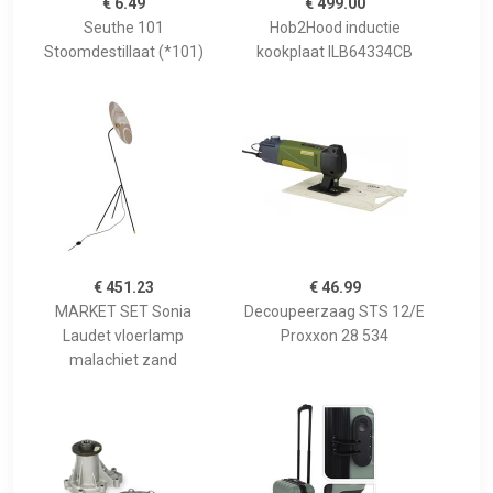
€ 6.49
€ 499.00
Seuthe 101
Hob2Hood inductie
Stoomdestillaat (*101)
kookplaat ILB64334CB
€ 451.23
€ 46.99
MARKET SET Sonia
Decoupeerzaag STS 12/E
Laudet vloerlamp
Proxxon 28 534
malachiet zand