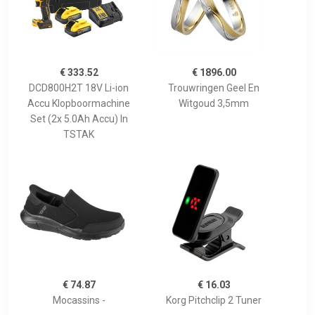
€ 333.52
€ 1896.00
DCD800H2T 18V Li-ion
Trouwringen Geel En
Accu Klopboormachine
Witgoud 3,5mm
Set (2x 5.0Ah Accu) In
TSTAK
€ 74.87
€ 16.03
Mocassins -
Korg Pitchclip 2 Tuner