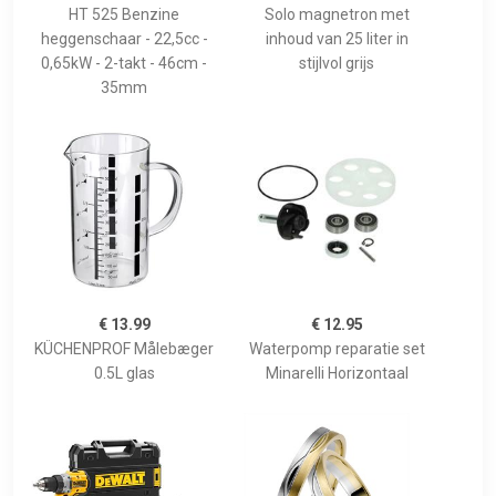
HT 525 Benzine
Solo magnetron met
heggenschaar - 22,5cc -
inhoud van 25 liter in
0,65kW - 2-takt - 46cm -
stijlvol grijs
35mm
€ 13.99
€ 12.95
KÜCHENPROF Målebæger
Waterpomp reparatie set
0.5L glas
Minarelli Horizontaal