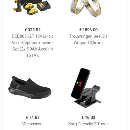
€ 333.52
€ 1896.00
DCD800H2T 18V Li-ion
Trouwringen Geel En
Accu Klopboormachine
Witgoud 3,5mm
Set (2x 5.0Ah Accu) In
TSTAK
€ 74.87
€ 16.03
Mocassins -
Korg Pitchclip 2 Tuner