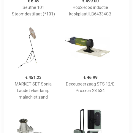
€ 6.49
€ 499.00
Seuthe 101
Hob2Hood inductie
Stoomdestillaat (*101)
kookplaat ILB64334CB
€ 451.23
€ 46.99
MARKET SET Sonia
Decoupeerzaag STS 12/E
Laudet vloerlamp
Proxxon 28 534
malachiet zand