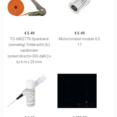
€ 5.49
€ 5.49
TO-6802776 Spanband
Motorrondsel module 0,5
(eendelig) Trekkracht (lc)
17
vastbinden
(enkel/direct)=350 daN (l x
b) 6 m x 25 mm