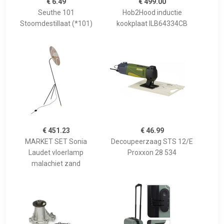
€ 6.49
€ 499.00
Seuthe 101
Hob2Hood inductie
Stoomdestillaat (*101)
kookplaat ILB64334CB
€ 451.23
€ 46.99
MARKET SET Sonia
Decoupeerzaag STS 12/E
Laudet vloerlamp
Proxxon 28 534
malachiet zand