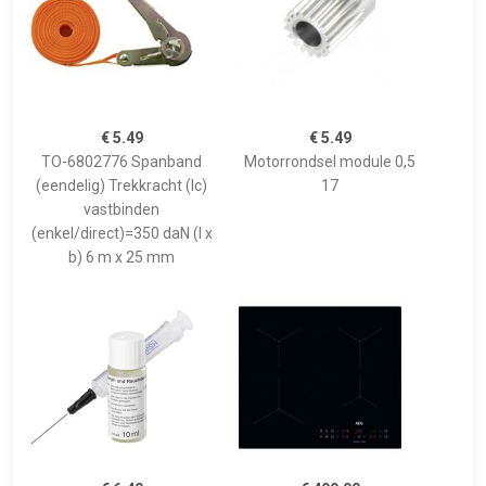
€ 5.49
€ 5.49
TO-6802776 Spanband
Motorrondsel module 0,5
(eendelig) Trekkracht (lc)
17
vastbinden
(enkel/direct)=350 daN (l x
b) 6 m x 25 mm