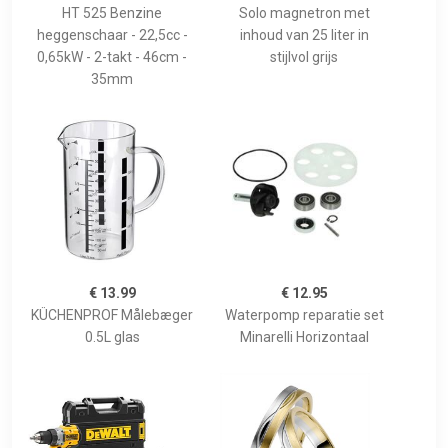
HT 525 Benzine
Solo magnetron met
heggenschaar - 22,5cc -
inhoud van 25 liter in
0,65kW - 2-takt - 46cm -
stijlvol grijs
35mm
€ 13.99
€ 12.95
KÜCHENPROF Målebæger
Waterpomp reparatie set
0.5L glas
Minarelli Horizontaal