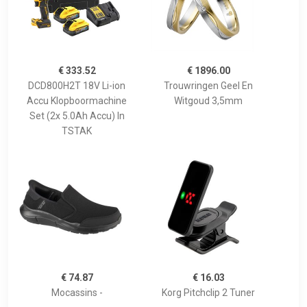
€ 333.52
€ 1896.00
DCD800H2T 18V Li-ion
Trouwringen Geel En
Accu Klopboormachine
Witgoud 3,5mm
Set (2x 5.0Ah Accu) In
TSTAK
€ 74.87
€ 16.03
Mocassins -
Korg Pitchclip 2 Tuner