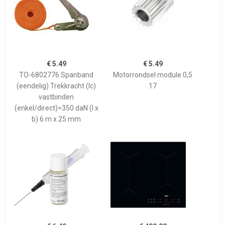
€ 5.49
€ 5.49
TO-6802776 Spanband
Motorrondsel module 0,5
(eendelig) Trekkracht (lc)
17
vastbinden
(enkel/direct)=350 daN (l x
b) 6 m x 25 mm