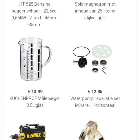
HT 525 Benzine
Solo magnetron met
heggenschaar - 22,5cc -
inhoud van 25 liter in
0,65kW - 2-takt - 46cm -
stijlvol grijs
35mm
€ 13.99
€ 12.95
KÜCHENPROF Målebæger
Waterpomp reparatie set
0.5L glas
Minarelli Horizontaal