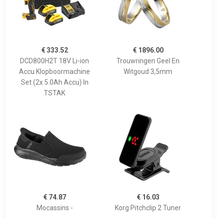
€ 333.52
€ 1896.00
DCD800H2T 18V Li-ion
Trouwringen Geel En
Accu Klopboormachine
Witgoud 3,5mm
Set (2x 5.0Ah Accu) In
TSTAK
€ 74.87
€ 16.03
Mocassins -
Korg Pitchclip 2 Tuner