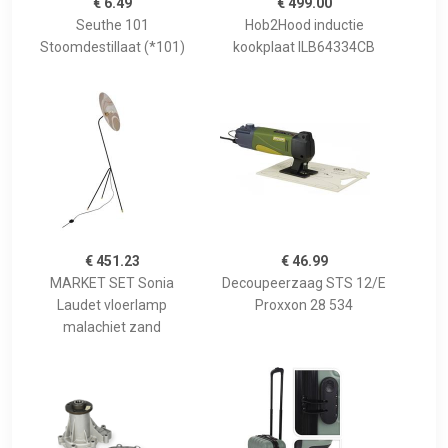
€ 6.49
€ 499.00
Seuthe 101
Hob2Hood inductie
Stoomdestillaat (*101)
kookplaat ILB64334CB
€ 451.23
€ 46.99
MARKET SET Sonia
Decoupeerzaag STS 12/E
Laudet vloerlamp
Proxxon 28 534
malachiet zand