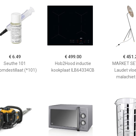
€ 6.49
€ 499.00
€ 451.
Seuthe 101
Hob2Hood inductie
MARKET SET
omdestillaat (*101)
kookplaat ILB64334CB
Laudet vlo
malachiet