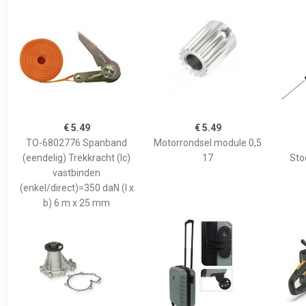
€ 5.49
€ 5.49
TO-6802776 Spanband
Motorrondsel module 0,5
(eendelig) Trekkracht (lc)
17
Sto
vastbinden
(enkel/direct)=350 daN (l x
b) 6 m x 25 mm