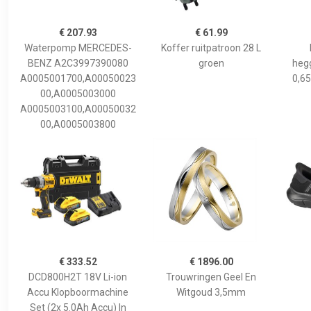
€ 207.93
€ 61.99
Waterpomp MERCEDES-
Koffer ruitpatroon 28 L
BENZ A2C3997390080
groen
hegg
A0005001700,A00050023
0,65
00,A0005003000
A0005003100,A00050032
00,A0005003800
€ 333.52
€ 1896.00
DCD800H2T 18V Li-ion
Trouwringen Geel En
Accu Klopboormachine
Witgoud 3,5mm
Set (2x 5.0Ah Accu) In