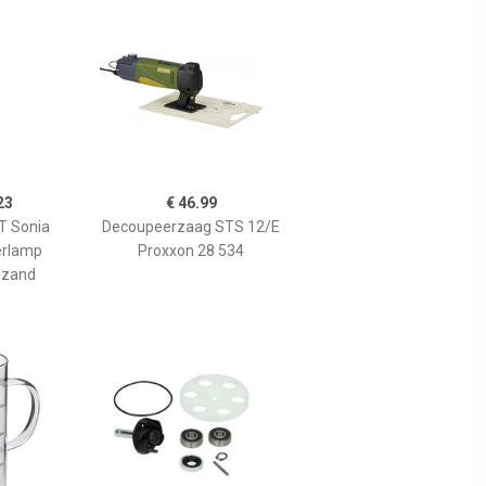
23
€ 46.99
 Sonia
Decoupeerzaag STS 12/E
erlamp
Proxxon 28 534
 zand