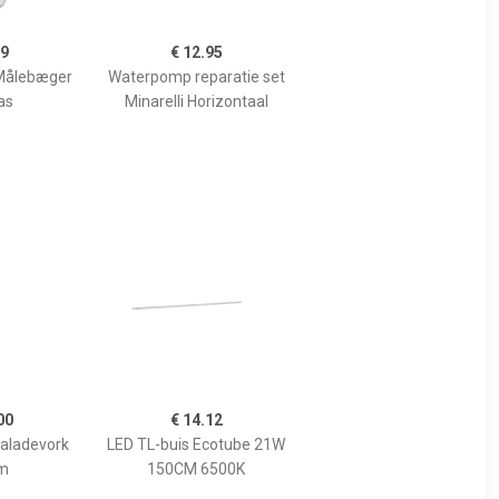
99
€ 12.95
Målebæger
Waterpomp reparatie set
as
Minarelli Horizontaal
00
€ 14.12
Saladevork
LED TL-buis Ecotube 21W
m
150CM 6500K