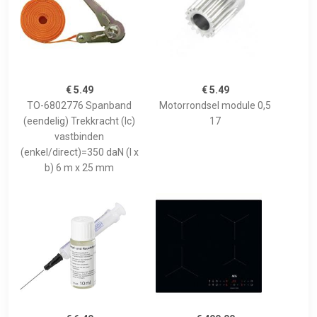
€ 5.49
€ 5.49
TO-6802776 Spanband
Motorrondsel module 0,5
(eendelig) Trekkracht (lc)
17
vastbinden
(enkel/direct)=350 daN (l x
b) 6 m x 25 mm