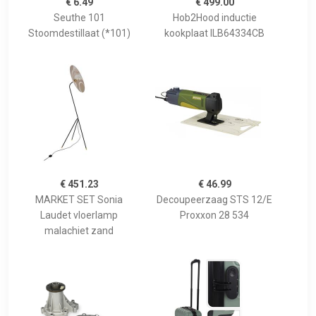
€ 6.49
€ 499.00
Seuthe 101
Hob2Hood inductie
Stoomdestillaat (*101)
kookplaat ILB64334CB
€ 451.23
€ 46.99
MARKET SET Sonia
Decoupeerzaag STS 12/E
Laudet vloerlamp
Proxxon 28 534
malachiet zand