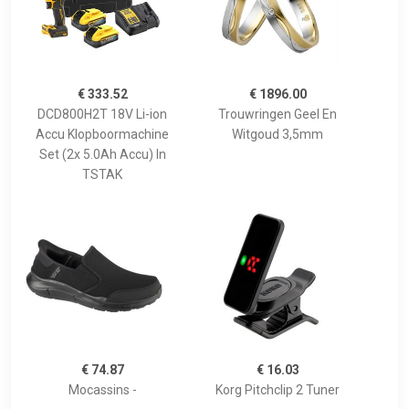
€ 333.52
€ 1896.00
DCD800H2T 18V Li-ion
Trouwringen Geel En
Accu Klopboormachine
Witgoud 3,5mm
Set (2x 5.0Ah Accu) In
TSTAK
€ 74.87
€ 16.03
Mocassins -
Korg Pitchclip 2 Tuner