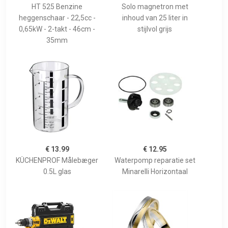
HT 525 Benzine
Solo magnetron met
heggenschaar - 22,5cc -
inhoud van 25 liter in
0,65kW - 2-takt - 46cm -
stijlvol grijs
35mm
€ 13.99
€ 12.95
KÜCHENPROF Målebæger
Waterpomp reparatie set
0.5L glas
Minarelli Horizontaal