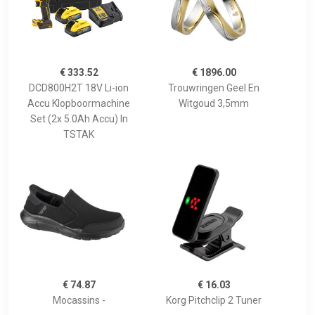
€ 333.52
€ 1896.00
DCD800H2T 18V Li-ion
Trouwringen Geel En
Accu Klopboormachine
Witgoud 3,5mm
Set (2x 5.0Ah Accu) In
TSTAK
€ 74.87
€ 16.03
Mocassins -
Korg Pitchclip 2 Tuner