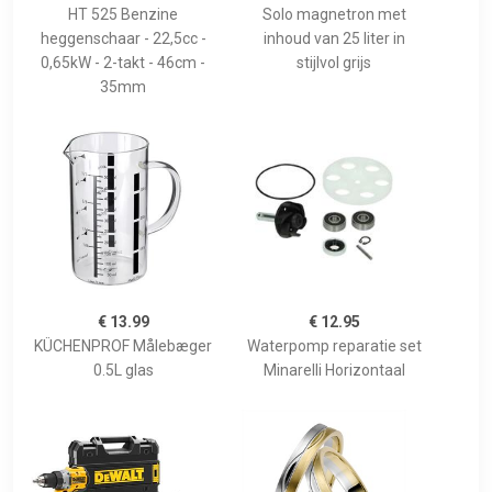
HT 525 Benzine
Solo magnetron met
heggenschaar - 22,5cc -
inhoud van 25 liter in
0,65kW - 2-takt - 46cm -
stijlvol grijs
35mm
€ 13.99
€ 12.95
KÜCHENPROF Målebæger
Waterpomp reparatie set
0.5L glas
Minarelli Horizontaal