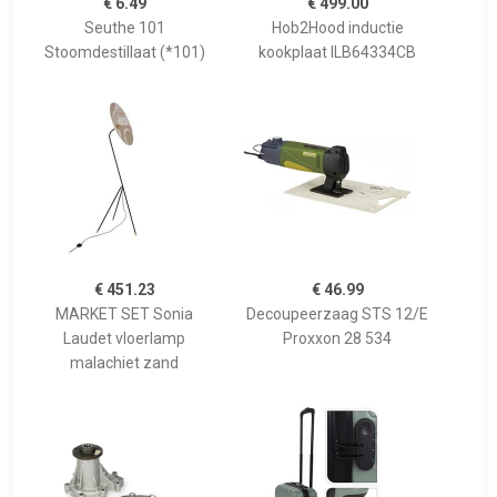
€ 6.49
€ 499.00
Seuthe 101
Hob2Hood inductie
Stoomdestillaat (*101)
kookplaat ILB64334CB
€ 451.23
€ 46.99
MARKET SET Sonia
Decoupeerzaag STS 12/E
Laudet vloerlamp
Proxxon 28 534
malachiet zand