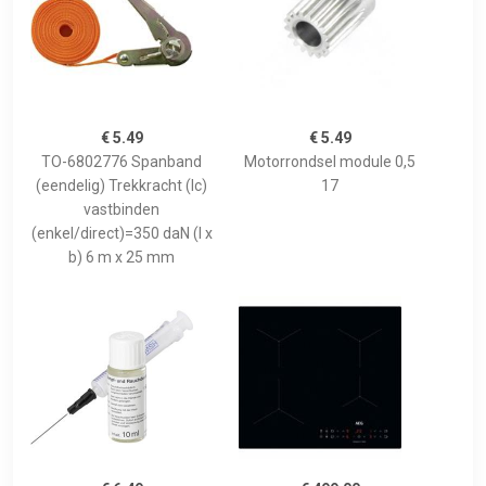
€ 5.49
€ 5.49
TO-6802776 Spanband
Motorrondsel module 0,5
(eendelig) Trekkracht (lc)
17
vastbinden
(enkel/direct)=350 daN (l x
b) 6 m x 25 mm