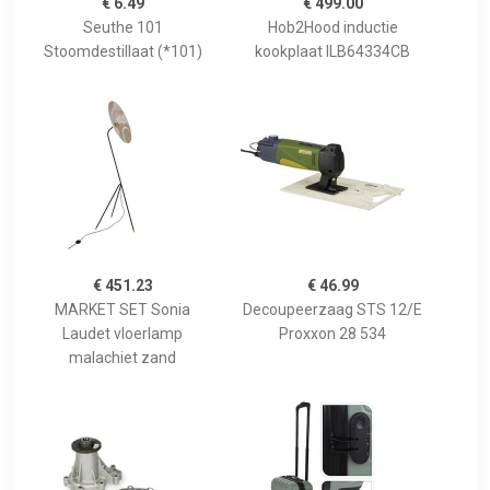
€ 6.49
€ 499.00
Seuthe 101
Hob2Hood inductie
Stoomdestillaat (*101)
kookplaat ILB64334CB
€ 451.23
€ 46.99
MARKET SET Sonia
Decoupeerzaag STS 12/E
Laudet vloerlamp
Proxxon 28 534
malachiet zand