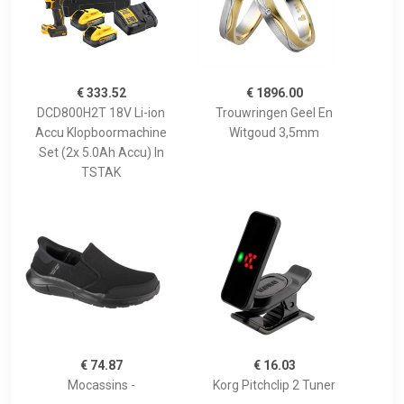
€ 333.52
€ 1896.00
DCD800H2T 18V Li-ion
Trouwringen Geel En
Accu Klopboormachine
Witgoud 3,5mm
Set (2x 5.0Ah Accu) In
TSTAK
€ 74.87
€ 16.03
Mocassins -
Korg Pitchclip 2 Tuner