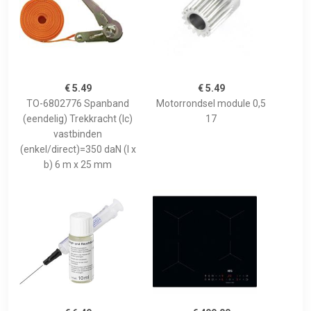
€ 5.49
€ 5.49
TO-6802776 Spanband
Motorrondsel module 0,5
(eendelig) Trekkracht (lc)
17
vastbinden
(enkel/direct)=350 daN (l x
b) 6 m x 25 mm