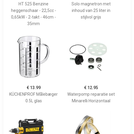
HT 525 Benzine
Solo magnetron met
heggenschaar - 22,5cc -
inhoud van 25 liter in
0,65kW - 2-takt - 46cm -
stijlvol grijs
35mm
€ 13.99
€ 12.95
KÜCHENPROF Målebæger
Waterpomp reparatie set
0.5L glas
Minarelli Horizontaal