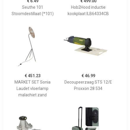
€ 6.49
€ 499.00
Seuthe 101
Hob2Hood inductie
Stoomdestillaat (*101)
kookplaat ILB64334CB
€ 451.23
€ 46.99
MARKET SET Sonia
Decoupeerzaag STS 12/E
Laudet vloerlamp
Proxxon 28 534
malachiet zand