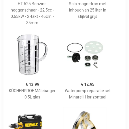
HT 525 Benzine
Solo magnetron met
heggenschaar - 22,5cc -
inhoud van 25 liter in
0,65kW - 2-takt - 46cm -
stijlvol grijs
35mm
€ 13.99
€ 12.95
KÜCHENPROF Målebæger
Waterpomp reparatie set
0.5L glas
Minarelli Horizontaal