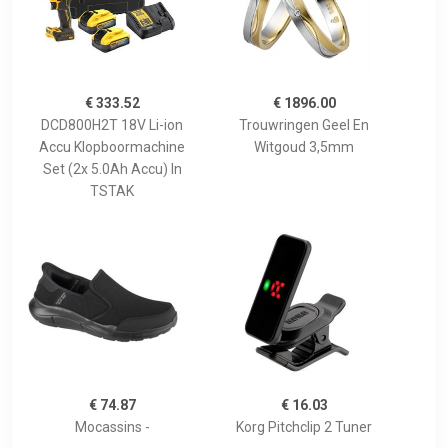
€ 333.52
€ 1896.00
DCD800H2T 18V Li-ion
Trouwringen Geel En
Accu Klopboormachine
Witgoud 3,5mm
Set (2x 5.0Ah Accu) In
TSTAK
€ 74.87
€ 16.03
Mocassins -
Korg Pitchclip 2 Tuner