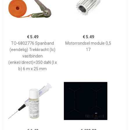
€ 5.49
€ 5.49
TO-6802776 Spanband
Motorrondsel module 0,5
(eendelig) Trekkracht (lc)
17
vastbinden
(enkel/direct)=350 daN (l x
b) 6 m x 25 mm