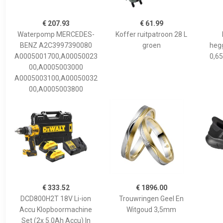
€ 207.93
€ 61.99
Waterpomp MERCEDES-
Koffer ruitpatroon 28 L
BENZ A2C3997390080
groen
hegg
A0005001700,A00050023
0,65
00,A0005003000
A0005003100,A00050032
00,A0005003800
€ 333.52
€ 1896.00
DCD800H2T 18V Li-ion
Trouwringen Geel En
Accu Klopboormachine
Witgoud 3,5mm
Set (2x 5.0Ah Accu) In