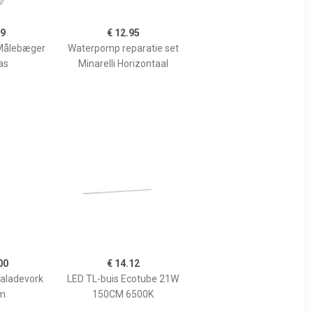
99
€ 12.95
Målebæger
Waterpomp reparatie set
as
Minarelli Horizontaal
00
€ 14.12
Saladevork
LED TL-buis Ecotube 21W
m
150CM 6500K