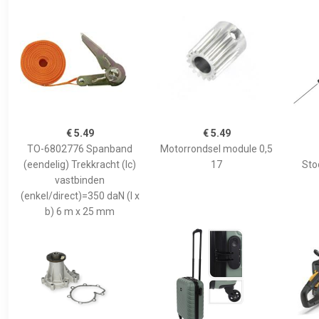
€ 5.49
€ 5.49
TO-6802776 Spanband
Motorrondsel module 0,5
(eendelig) Trekkracht (lc)
17
Sto
vastbinden
(enkel/direct)=350 daN (l x
b) 6 m x 25 mm