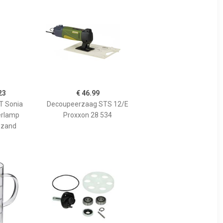
23
€ 46.99
 Sonia
Decoupeerzaag STS 12/E
erlamp
Proxxon 28 534
 zand