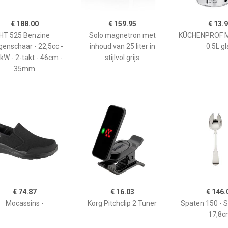
€ 188.00
€ 159.95
€ 13.
HT 525 Benzine
Solo magnetron met
KÜCHENPROF 
enschaar - 22,5cc -
inhoud van 25 liter in
0.5L gl
kW - 2-takt - 46cm -
stijlvol grijs
35mm
€ 74.87
€ 16.03
€ 146.
Mocassins -
Korg Pitchclip 2 Tuner
Spaten 150 - 
17,8c