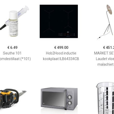
€ 6.49
€ 499.00
€ 451.
Seuthe 101
Hob2Hood inductie
MARKET SET
omdestillaat (*101)
kookplaat ILB64334CB
Laudet vlo
malachiet