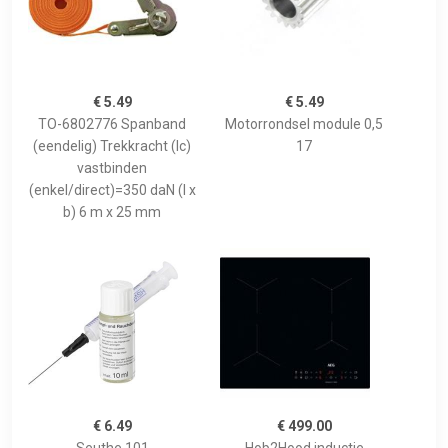
€ 5.49
€ 5.49
TO-6802776 Spanband
Motorrondsel module 0,5
(eendelig) Trekkracht (lc)
17
vastbinden
(enkel/direct)=350 daN (l x
b) 6 m x 25 mm
€ 6.49
€ 499.00