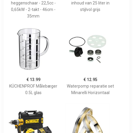
heggenschaar - 22,5cc -
inhoud van 25 liter in
0,65kW - 2-takt - 46cm -
stijlvol grijs
35mm
€ 13.99
€ 12.95
KÜCHENPROF Målebæger
Waterpomp reparatie set
0.5L glas
Minarelli Horizontaal