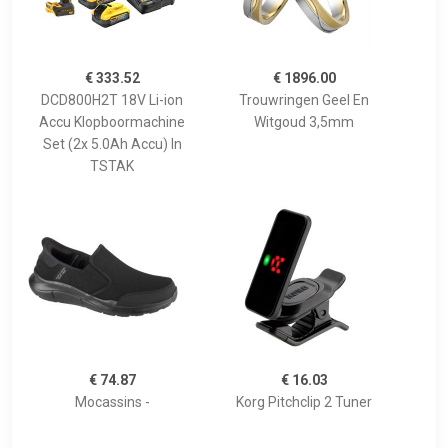
€ 333.52
€ 1896.00
DCD800H2T 18V Li-ion
Trouwringen Geel En
Accu Klopboormachine
Witgoud 3,5mm
Set (2x 5.0Ah Accu) In
TSTAK
€ 74.87
€ 16.03
Mocassins -
Korg Pitchclip 2 Tuner