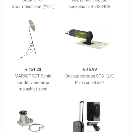
Seuthe 101
Hob2Hood inductie
Stoomdestillaat (*101)
kookplaat ILB64334CB
€ 451.23
€ 46.99
MARKET SET Sonia
Decoupeerzaag STS 12/E
Laudet vloerlamp
Proxxon 28 534
malachiet zand