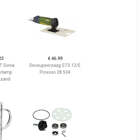
23
€ 46.99
 Sonia
Decoupeerzaag STS 12/E
erlamp
Proxxon 28 534
 zand