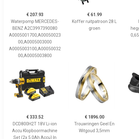
€ 207.93
€ 61.99
Waterpomp MERCEDES-
Koffer ruitpatroon 28 L
BENZ A2C3997390080
groen
hegg
A0005001700,A00050023
0,65
00,A0005003000
A0005003100,A00050032
00,A0005003800
€ 333.52
€ 1896.00
DCD800H2T 18V Li-ion
Trouwringen Geel En
Accu Klopboormachine
Witgoud 3,5mm
Set (2x 5.0Ah Accu) In