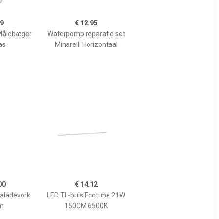
99
€ 12.95
Målebæger
Waterpomp reparatie set
as
Minarelli Horizontaal
00
€ 14.12
Saladevork
LED TL-buis Ecotube 21W
m
150CM 6500K