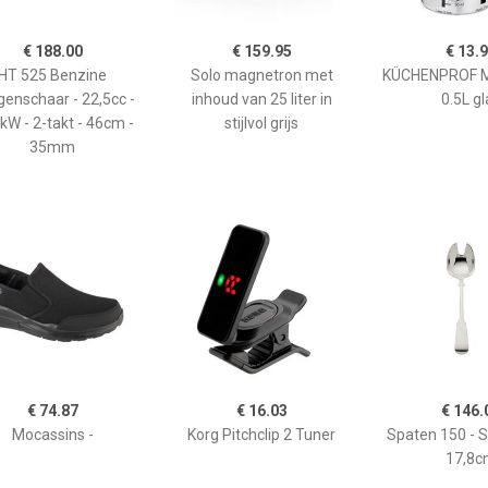
€ 188.00
€ 159.95
€ 13.
HT 525 Benzine
Solo magnetron met
KÜCHENPROF 
enschaar - 22,5cc -
inhoud van 25 liter in
0.5L gl
kW - 2-takt - 46cm -
stijlvol grijs
35mm
€ 74.87
€ 16.03
€ 146.
Mocassins -
Korg Pitchclip 2 Tuner
Spaten 150 - 
17,8c