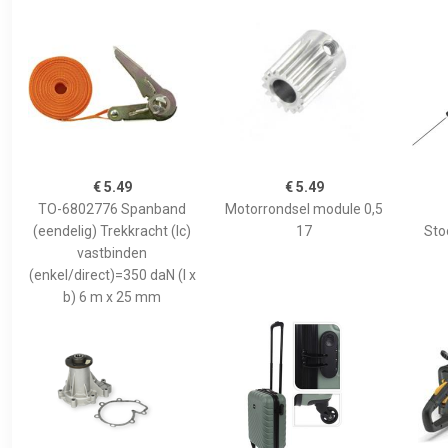
€ 5.49
€ 5.49
TO-6802776 Spanband
Motorrondsel module 0,5
(eendelig) Trekkracht (lc)
17
Sto
vastbinden
(enkel/direct)=350 daN (l x
b) 6 m x 25 mm