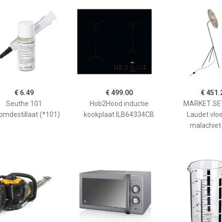
€ 6.49
€ 499.00
€ 451.
Seuthe 101
Hob2Hood inductie
MARKET SET
omdestillaat (*101)
kookplaat ILB64334CB
Laudet vlo
malachiet