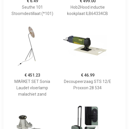
€ 6.49
€ 499.00
Seuthe 101
Hob2Hood inductie
Stoomdestillaat (*101)
kookplaat ILB64334CB
€ 451.23
€ 46.99
MARKET SET Sonia
Decoupeerzaag STS 12/E
Laudet vloerlamp
Proxxon 28 534
malachiet zand