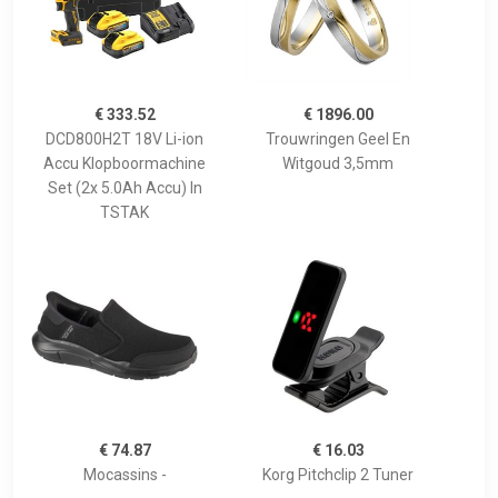
€ 333.52
€ 1896.00
DCD800H2T 18V Li-ion
Trouwringen Geel En
Accu Klopboormachine
Witgoud 3,5mm
Set (2x 5.0Ah Accu) In
TSTAK
€ 74.87
€ 16.03
Mocassins -
Korg Pitchclip 2 Tuner