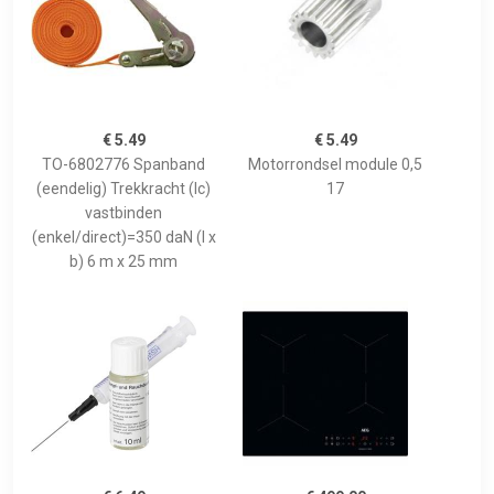
€ 5.49
€ 5.49
TO-6802776 Spanband
Motorrondsel module 0,5
(eendelig) Trekkracht (lc)
17
vastbinden
(enkel/direct)=350 daN (l x
b) 6 m x 25 mm