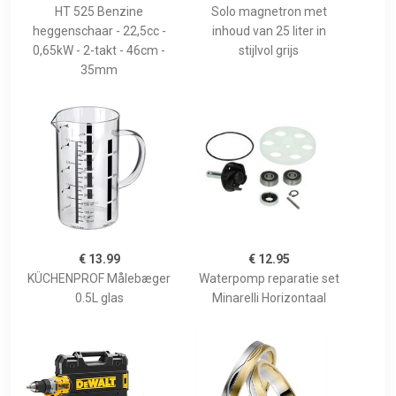
HT 525 Benzine
Solo magnetron met
heggenschaar - 22,5cc -
inhoud van 25 liter in
0,65kW - 2-takt - 46cm -
stijlvol grijs
35mm
€ 13.99
€ 12.95
KÜCHENPROF Målebæger
Waterpomp reparatie set
0.5L glas
Minarelli Horizontaal