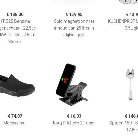
€ 188.00
€ 159.95
€ 13.
HT 525 Benzine
Solo magnetron met
KÜCHENPROF 
enschaar - 22,5cc -
inhoud van 25 liter in
0.5L gl
kW - 2-takt - 46cm -
stijlvol grijs
35mm
€ 74.87
€ 16.03
€ 146.
Mocassins -
Korg Pitchclip 2 Tuner
Spaten 150 - 
17,8c