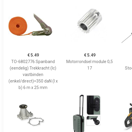
€ 5.49
€ 5.49
TO-6802776 Spanband
Motorrondsel module 0,5
(eendelig) Trekkracht (lc)
17
Sto
vastbinden
(enkel/direct)=350 daN (l x
b) 6 m x 25 mm