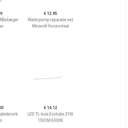
99
€ 12.95
Målebæger
Waterpomp reparatie set
as
Minarelli Horizontaal
00
€ 14.12
Saladevork
LED TL-buis Ecotube 21W
m
150CM 6500K