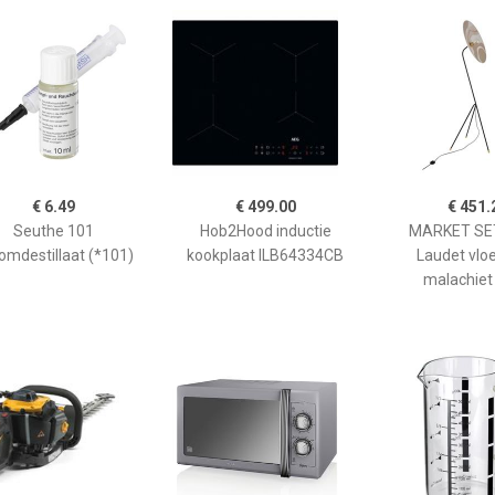
€ 6.49
€ 499.00
€ 451.
Seuthe 101
Hob2Hood inductie
MARKET SET
omdestillaat (*101)
kookplaat ILB64334CB
Laudet vlo
malachiet