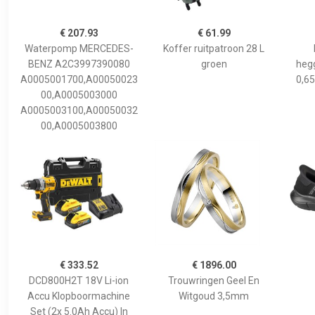
€ 207.93
€ 61.99
Waterpomp MERCEDES-
Koffer ruitpatroon 28 L
BENZ A2C3997390080
groen
hegg
A0005001700,A00050023
0,65
00,A0005003000
A0005003100,A00050032
00,A0005003800
€ 333.52
€ 1896.00
DCD800H2T 18V Li-ion
Trouwringen Geel En
Accu Klopboormachine
Witgoud 3,5mm
Set (2x 5.0Ah Accu) In