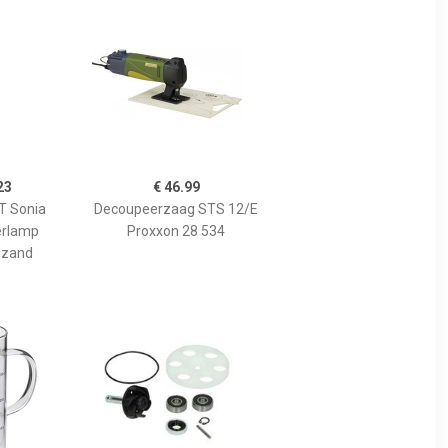
23
€ 46.99
 Sonia
Decoupeerzaag STS 12/E
erlamp
Proxxon 28 534
 zand