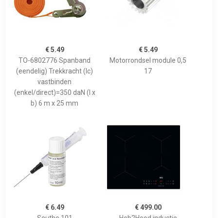
€ 5.49
€ 5.49
TO-6802776 Spanband
Motorrondsel module 0,5
(eendelig) Trekkracht (lc)
17
vastbinden
(enkel/direct)=350 daN (l x
b) 6 m x 25 mm
€ 6.49
€ 499.00