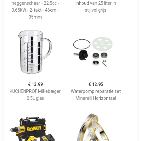
heggenschaar - 22,5cc -
inhoud van 25 liter in
0,65kW - 2-takt - 46cm -
stijlvol grijs
35mm
€ 13.99
€ 12.95
KÜCHENPROF Målebæger
Waterpomp reparatie set
0.5L glas
Minarelli Horizontaal