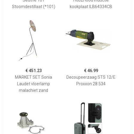
Seuthe 101
Hob2Hood inductie
Stoomdestillaat (*101)
kookplaat ILB64334CB
€ 451.23
€ 46.99
MARKET SET Sonia
Decoupeerzaag STS 12/E
Laudet vloerlamp
Proxxon 28 534
malachiet zand