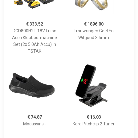
€ 333.52
€ 1896.00
DCD800H2T 18V Li-ion
Trouwringen Geel En
Accu Klopboormachine
Witgoud 3,5mm
Set (2x 5.0Ah Accu) In
TSTAK
€ 74.87
€ 16.03
Mocassins -
Korg Pitchclip 2 Tuner