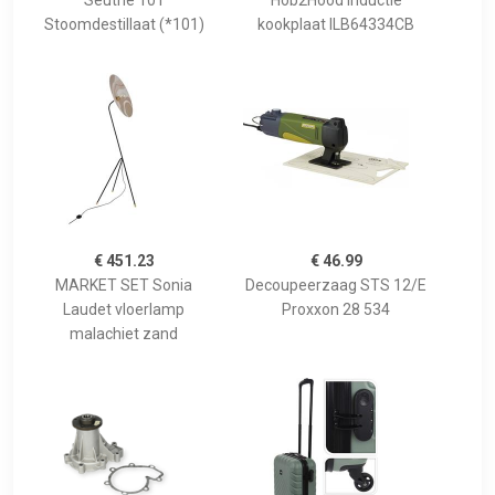
Seuthe 101
Hob2Hood inductie
Stoomdestillaat (*101)
kookplaat ILB64334CB
€ 451.23
€ 46.99
MARKET SET Sonia
Decoupeerzaag STS 12/E
Laudet vloerlamp
Proxxon 28 534
malachiet zand