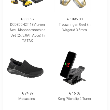
€ 333.52
€ 1896.00
DCD800H2T 18V Li-ion
Trouwringen Geel En
Accu Klopboormachine
Witgoud 3,5mm
Set (2x 5.0Ah Accu) In
TSTAK
€ 74.87
€ 16.03
Mocassins -
Korg Pitchclip 2 Tuner