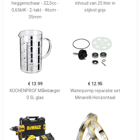
heggenschaar - 22,5cc -
inhoud van 25 liter in
0,65kW - 2-takt - 46cm -
stijlvol grijs
35mm
€ 13.99
€ 12.95
KÜCHENPROF Målebæger
Waterpomp reparatie set
0.5L glas
Minarelli Horizontaal