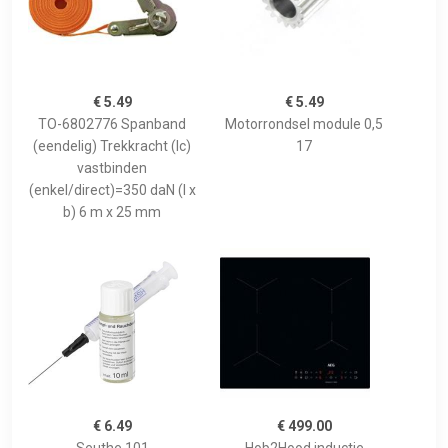
€ 5.49
€ 5.49
TO-6802776 Spanband
Motorrondsel module 0,5
(eendelig) Trekkracht (lc)
17
vastbinden
(enkel/direct)=350 daN (l x
b) 6 m x 25 mm
€ 6.49
€ 499.00