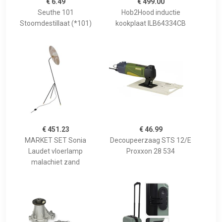
€ 6.49
€ 499.00
Seuthe 101
Hob2Hood inductie
Stoomdestillaat (*101)
kookplaat ILB64334CB
€ 451.23
€ 46.99
MARKET SET Sonia
Decoupeerzaag STS 12/E
Laudet vloerlamp
Proxxon 28 534
malachiet zand