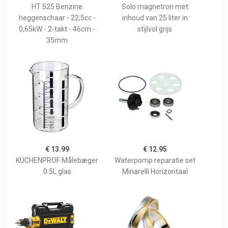
HT 525 Benzine
Solo magnetron met
heggenschaar - 22,5cc -
inhoud van 25 liter in
0,65kW - 2-takt - 46cm -
stijlvol grijs
35mm
€ 13.99
€ 12.95
KÜCHENPROF Målebæger
Waterpomp reparatie set
0.5L glas
Minarelli Horizontaal