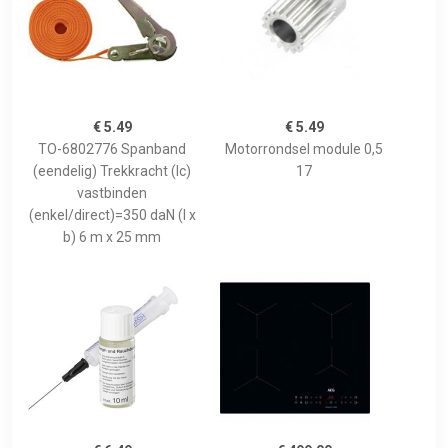
€ 5.49
€ 5.49
TO-6802776 Spanband
Motorrondsel module 0,5
(eendelig) Trekkracht (lc)
17
vastbinden
(enkel/direct)=350 daN (l x
b) 6 m x 25 mm