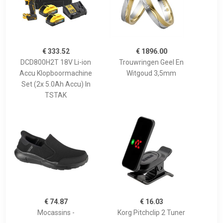
€ 333.52
€ 1896.00
DCD800H2T 18V Li-ion
Trouwringen Geel En
Accu Klopboormachine
Witgoud 3,5mm
Set (2x 5.0Ah Accu) In
TSTAK
€ 74.87
€ 16.03
Mocassins -
Korg Pitchclip 2 Tuner