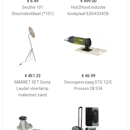
€ 6.49
€ 499.00
Seuthe 101
Hob2Hood inductie
Stoomdestillaat (*101)
kookplaat ILB64334CB
€ 451.23
€ 46.99
MARKET SET Sonia
Decoupeerzaag STS 12/E
Laudet vloerlamp
Proxxon 28 534
malachiet zand