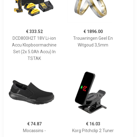
€ 333.52
€ 1896.00
DCD800H2T 18V Li-ion
Trouwringen Geel En
Accu Klopboormachine
Witgoud 3,5mm
Set (2x 5.0Ah Accu) In
TSTAK
€ 74.87
€ 16.03
Mocassins -
Korg Pitchclip 2 Tuner