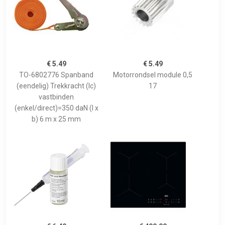
€ 5.49
€ 5.49
TO-6802776 Spanband
Motorrondsel module 0,5
(eendelig) Trekkracht (lc)
17
vastbinden
(enkel/direct)=350 daN (l x
b) 6 m x 25 mm