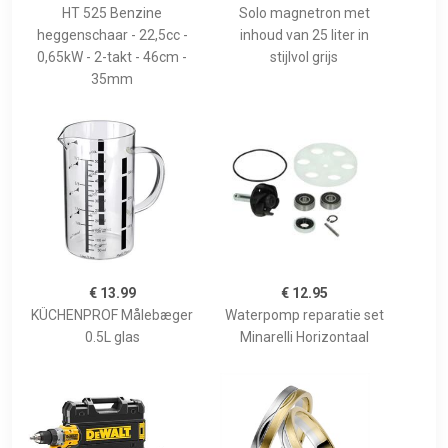
HT 525 Benzine
Solo magnetron met
heggenschaar - 22,5cc -
inhoud van 25 liter in
0,65kW - 2-takt - 46cm -
stijlvol grijs
35mm
€ 13.99
€ 12.95
KÜCHENPROF Målebæger
Waterpomp reparatie set
0.5L glas
Minarelli Horizontaal