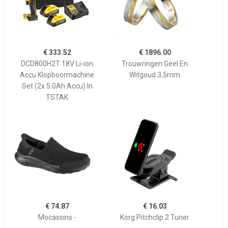
€ 333.52
€ 1896.00
DCD800H2T 18V Li-ion
Trouwringen Geel En
Accu Klopboormachine
Witgoud 3,5mm
Set (2x 5.0Ah Accu) In
TSTAK
€ 74.87
€ 16.03
Mocassins -
Korg Pitchclip 2 Tuner