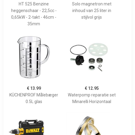
HT 525 Benzine
Solo magnetron met
heggenschaar - 22,5cc -
inhoud van 25 liter in
0,65kW - 2-takt - 46cm -
stijlvol grijs
35mm
€ 13.99
€ 12.95
KÜCHENPROF Målebæger
Waterpomp reparatie set
0.5L glas
Minarelli Horizontaal