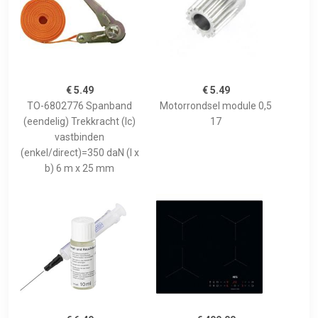
€ 5.49
€ 5.49
TO-6802776 Spanband
Motorrondsel module 0,5
(eendelig) Trekkracht (lc)
17
vastbinden
(enkel/direct)=350 daN (l x
b) 6 m x 25 mm