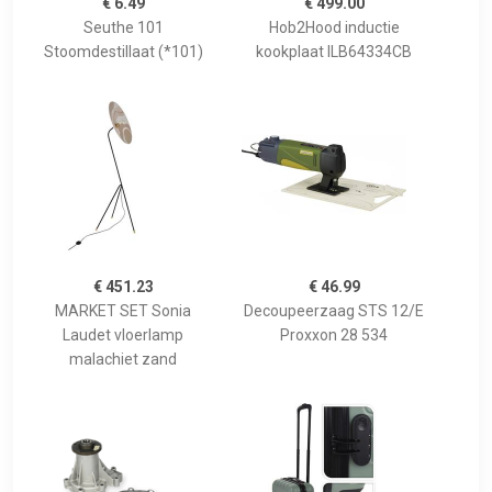
€ 6.49
€ 499.00
Seuthe 101
Hob2Hood inductie
Stoomdestillaat (*101)
kookplaat ILB64334CB
€ 451.23
€ 46.99
MARKET SET Sonia
Decoupeerzaag STS 12/E
Laudet vloerlamp
Proxxon 28 534
malachiet zand