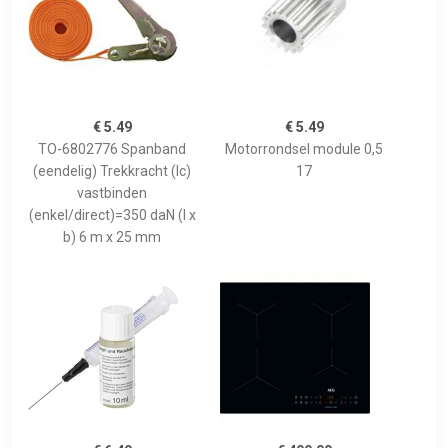
€ 5.49
€ 5.49
TO-6802776 Spanband
Motorrondsel module 0,5
(eendelig) Trekkracht (lc)
17
vastbinden
(enkel/direct)=350 daN (l x
b) 6 m x 25 mm