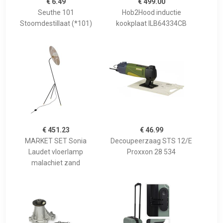
€ 6.49
€ 499.00
Seuthe 101
Hob2Hood inductie
Stoomdestillaat (*101)
kookplaat ILB64334CB
€ 451.23
€ 46.99
MARKET SET Sonia
Decoupeerzaag STS 12/E
Laudet vloerlamp
Proxxon 28 534
malachiet zand