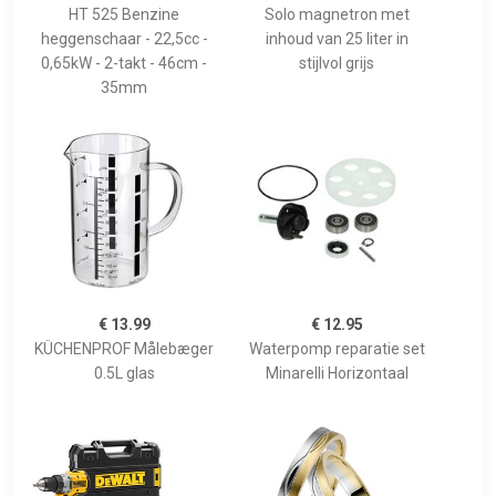
HT 525 Benzine
Solo magnetron met
heggenschaar - 22,5cc -
inhoud van 25 liter in
0,65kW - 2-takt - 46cm -
stijlvol grijs
35mm
€ 13.99
€ 12.95
KÜCHENPROF Målebæger
Waterpomp reparatie set
0.5L glas
Minarelli Horizontaal