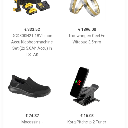
€ 333.52
€ 1896.00
DCD800H2T 18V Li-ion
Trouwringen Geel En
Accu Klopboormachine
Witgoud 3,5mm
Set (2x 5.0Ah Accu) In
TSTAK
€ 74.87
€ 16.03
Mocassins -
Korg Pitchclip 2 Tuner