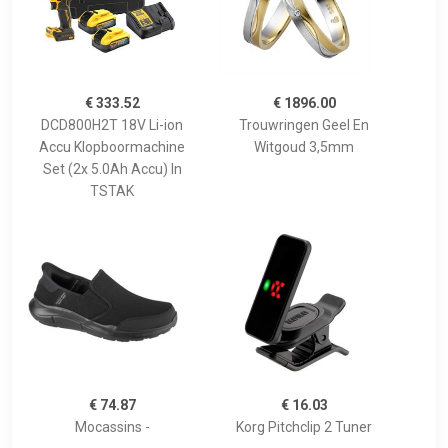
€ 333.52
€ 1896.00
DCD800H2T 18V Li-ion
Trouwringen Geel En
Accu Klopboormachine
Witgoud 3,5mm
Set (2x 5.0Ah Accu) In
TSTAK
€ 74.87
€ 16.03
Mocassins -
Korg Pitchclip 2 Tuner