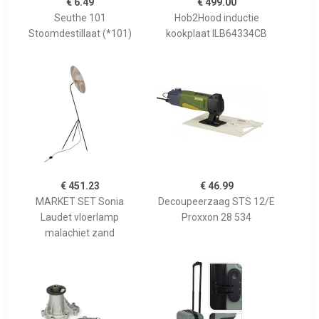
€ 6.49
€ 499.00
Seuthe 101
Hob2Hood inductie
Stoomdestillaat (*101)
kookplaat ILB64334CB
€ 451.23
€ 46.99
MARKET SET Sonia
Decoupeerzaag STS 12/E
Laudet vloerlamp
Proxxon 28 534
malachiet zand