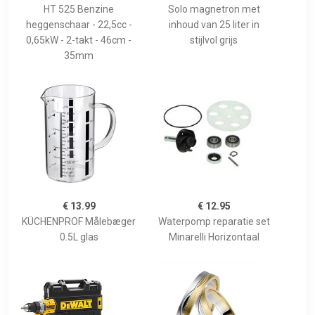
HT 525 Benzine
Solo magnetron met
heggenschaar - 22,5cc -
inhoud van 25 liter in
0,65kW - 2-takt - 46cm -
stijlvol grijs
35mm
€ 13.99
€ 12.95
KÜCHENPROF Målebæger
Waterpomp reparatie set
0.5L glas
Minarelli Horizontaal