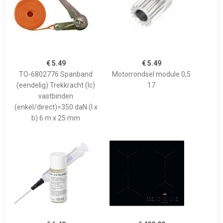
€ 5.49
€ 5.49
TO-6802776 Spanband
Motorrondsel module 0,5
(eendelig) Trekkracht (lc)
17
vastbinden
(enkel/direct)=350 daN (l x
b) 6 m x 25 mm