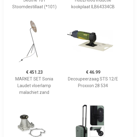
Seuthe 101
Hob2Hood inductie
Stoomdestillaat (*101)
kookplaat ILB64334CB
€ 451.23
€ 46.99
MARKET SET Sonia
Decoupeerzaag STS 12/E
Laudet vloerlamp
Proxxon 28 534
malachiet zand