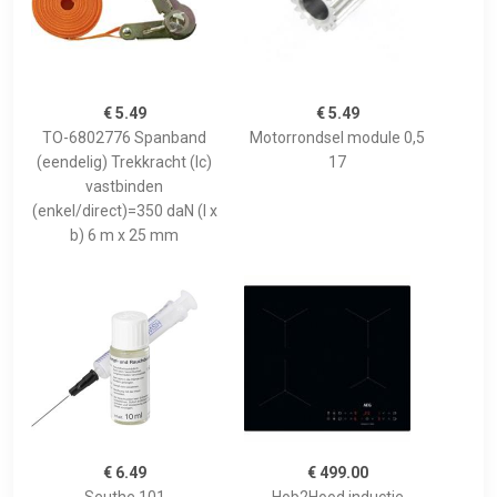
€ 5.49
€ 5.49
TO-6802776 Spanband
Motorrondsel module 0,5
(eendelig) Trekkracht (lc)
17
vastbinden
(enkel/direct)=350 daN (l x
b) 6 m x 25 mm
€ 6.49
€ 499.00