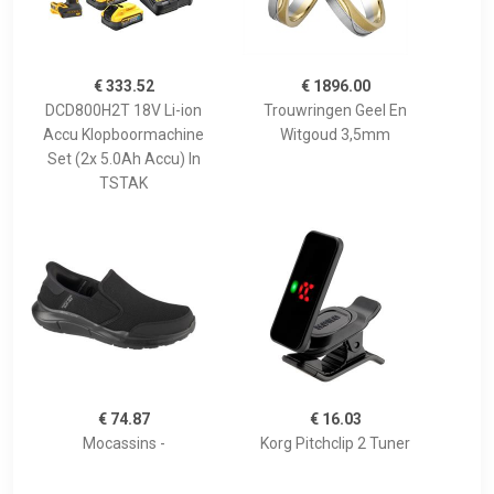
€ 333.52
€ 1896.00
DCD800H2T 18V Li-ion
Trouwringen Geel En
Accu Klopboormachine
Witgoud 3,5mm
Set (2x 5.0Ah Accu) In
TSTAK
€ 74.87
€ 16.03
Mocassins -
Korg Pitchclip 2 Tuner