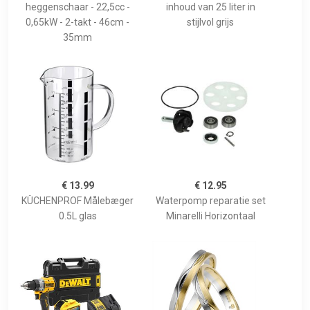
heggenschaar - 22,5cc -
inhoud van 25 liter in
0,65kW - 2-takt - 46cm -
stijlvol grijs
35mm
€ 13.99
€ 12.95
KÜCHENPROF Målebæger
Waterpomp reparatie set
0.5L glas
Minarelli Horizontaal