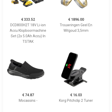
€ 333.52
€ 1896.00
DCD800H2T 18V Li-ion
Trouwringen Geel En
Accu Klopboormachine
Witgoud 3,5mm
Set (2x 5.0Ah Accu) In
TSTAK
€ 74.87
€ 16.03
Mocassins -
Korg Pitchclip 2 Tuner