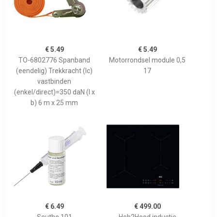
€ 5.49
€ 5.49
TO-6802776 Spanband
Motorrondsel module 0,5
(eendelig) Trekkracht (lc)
17
vastbinden
(enkel/direct)=350 daN (l x
b) 6 m x 25 mm
€ 6.49
€ 499.00