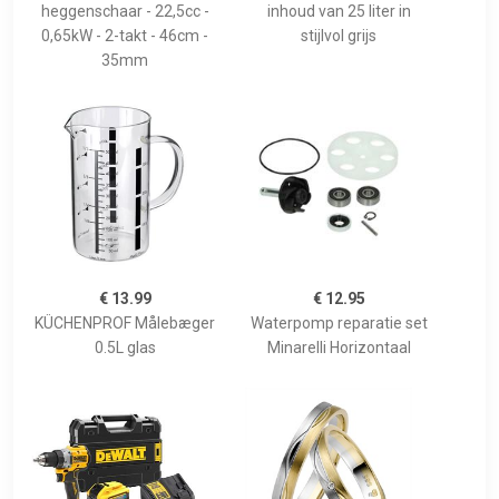
heggenschaar - 22,5cc -
inhoud van 25 liter in
0,65kW - 2-takt - 46cm -
stijlvol grijs
35mm
€ 13.99
€ 12.95
KÜCHENPROF Målebæger
Waterpomp reparatie set
0.5L glas
Minarelli Horizontaal