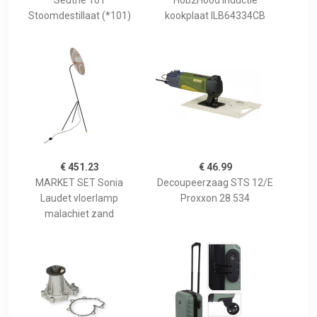
Seuthe 101
Hob2Hood inductie
Stoomdestillaat (*101)
kookplaat ILB64334CB
€ 451.23
€ 46.99
MARKET SET Sonia
Decoupeerzaag STS 12/E
Laudet vloerlamp
Proxxon 28 534
malachiet zand