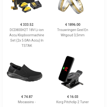
€ 333.52
€ 1896.00
DCD800H2T 18V Li-ion
Trouwringen Geel En
Accu Klopboormachine
Witgoud 3,5mm
Set (2x 5.0Ah Accu) In
TSTAK
€ 74.87
€ 16.03
Mocassins -
Korg Pitchclip 2 Tuner