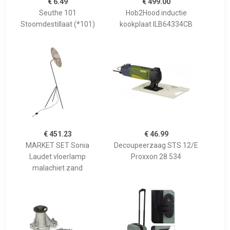
€ 6.49
€ 499.00
Seuthe 101
Hob2Hood inductie
Stoomdestillaat (*101)
kookplaat ILB64334CB
€ 451.23
€ 46.99
MARKET SET Sonia
Decoupeerzaag STS 12/E
Laudet vloerlamp
Proxxon 28 534
malachiet zand