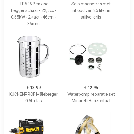
HT 525 Benzine
Solo magnetron met
heggenschaar - 22,5cc -
inhoud van 25 liter in
0,65kW - 2-takt - 46cm -
stijlvol grijs
35mm
€ 13.99
€ 12.95
KÜCHENPROF Målebæger
Waterpomp reparatie set
0.5L glas
Minarelli Horizontaal