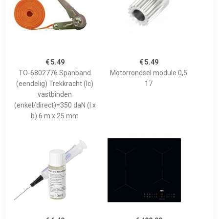
€ 5.49
€ 5.49
TO-6802776 Spanband
Motorrondsel module 0,5
(eendelig) Trekkracht (lc)
17
vastbinden
(enkel/direct)=350 daN (l x
b) 6 m x 25 mm