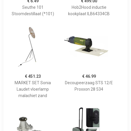
€ 6.49
€ 499.00
Seuthe 101
Hob2Hood inductie
Stoomdestillaat (*101)
kookplaat ILB64334CB
€ 451.23
€ 46.99
MARKET SET Sonia
Decoupeerzaag STS 12/E
Laudet vloerlamp
Proxxon 28 534
malachiet zand