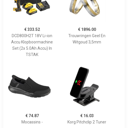
€ 333.52
€ 1896.00
DCD800H2T 18V Li-ion
Trouwringen Geel En
Accu Klopboormachine
Witgoud 3,5mm
Set (2x 5.0Ah Accu) In
TSTAK
€ 74.87
€ 16.03
Mocassins -
Korg Pitchclip 2 Tuner