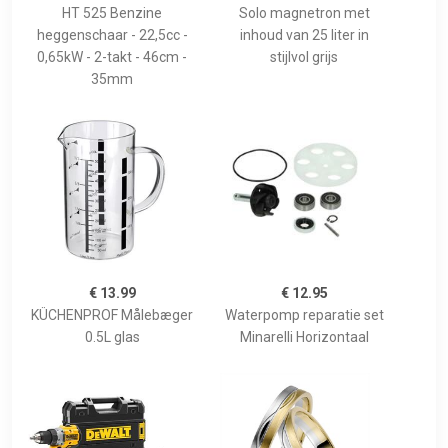
HT 525 Benzine
Solo magnetron met
heggenschaar - 22,5cc -
inhoud van 25 liter in
0,65kW - 2-takt - 46cm -
stijlvol grijs
35mm
€ 13.99
€ 12.95
KÜCHENPROF Målebæger
Waterpomp reparatie set
0.5L glas
Minarelli Horizontaal