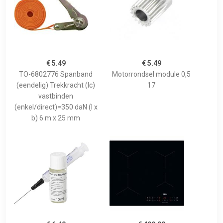
€ 5.49
€ 5.49
TO-6802776 Spanband
Motorrondsel module 0,5
(eendelig) Trekkracht (lc)
17
vastbinden
(enkel/direct)=350 daN (l x
b) 6 m x 25 mm