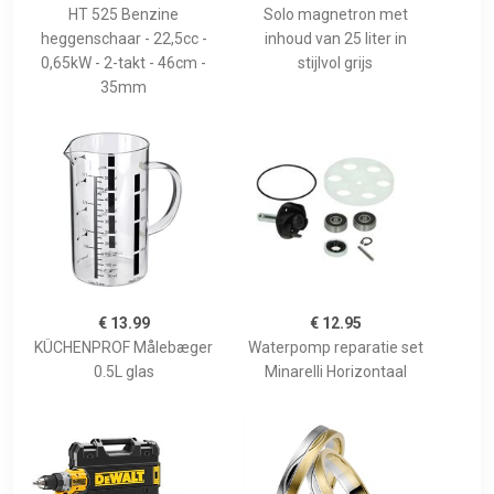
HT 525 Benzine
Solo magnetron met
heggenschaar - 22,5cc -
inhoud van 25 liter in
0,65kW - 2-takt - 46cm -
stijlvol grijs
35mm
€ 13.99
€ 12.95
KÜCHENPROF Målebæger
Waterpomp reparatie set
0.5L glas
Minarelli Horizontaal