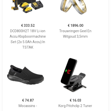
€ 333.52
€ 1896.00
DCD800H2T 18V Li-ion
Trouwringen Geel En
Accu Klopboormachine
Witgoud 3,5mm
Set (2x 5.0Ah Accu) In
TSTAK
€ 74.87
€ 16.03
Mocassins -
Korg Pitchclip 2 Tuner