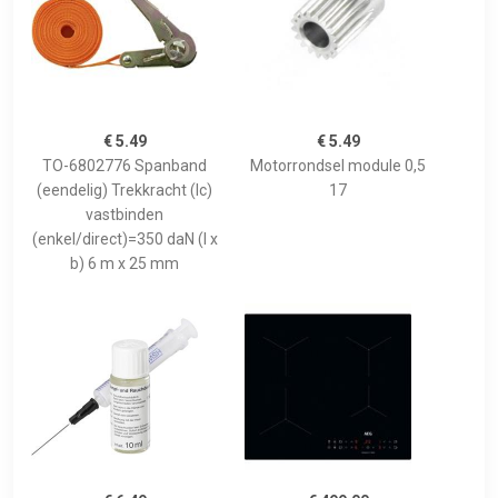
€ 5.49
€ 5.49
TO-6802776 Spanband
Motorrondsel module 0,5
(eendelig) Trekkracht (lc)
17
vastbinden
(enkel/direct)=350 daN (l x
b) 6 m x 25 mm