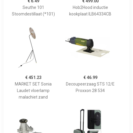
€ 6.49
€ 499.00
Seuthe 101
Hob2Hood inductie
Stoomdestillaat (*101)
kookplaat ILB64334CB
€ 451.23
€ 46.99
MARKET SET Sonia
Decoupeerzaag STS 12/E
Laudet vloerlamp
Proxxon 28 534
malachiet zand