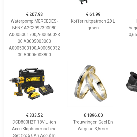
€ 207.93
€ 61.99
Waterpomp MERCEDES-
Koffer ruitpatroon 28 L
BENZ A2C3997390080
groen
hegg
A0005001700,A00050023
0,65
00,A0005003000
A0005003100,A00050032
00,A0005003800
€ 333.52
€ 1896.00
DCD800H2T 18V Li-ion
Trouwringen Geel En
Accu Klopboormachine
Witgoud 3,5mm
Set (2x 5.0Ah Accu) In