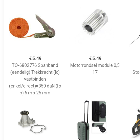
€ 5.49
€ 5.49
TO-6802776 Spanband
Motorrondsel module 0,5
(eendelig) Trekkracht (lc)
17
Sto
vastbinden
(enkel/direct)=350 daN (l x
b) 6 m x 25 mm