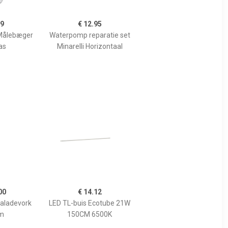
99
€ 12.95
Målebæger
Waterpomp reparatie set
as
Minarelli Horizontaal
00
€ 14.12
Saladevork
LED TL-buis Ecotube 21W
m
150CM 6500K