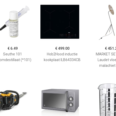
€ 6.49
€ 499.00
€ 451.
Seuthe 101
Hob2Hood inductie
MARKET SET
omdestillaat (*101)
kookplaat ILB64334CB
Laudet vlo
malachiet