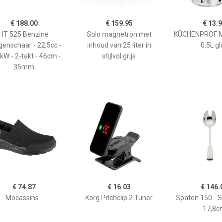
€ 188.00
€ 159.95
€ 13.
HT 525 Benzine
Solo magnetron met
KÜCHENPROF 
enschaar - 22,5cc -
inhoud van 25 liter in
0.5L gl
kW - 2-takt - 46cm -
stijlvol grijs
35mm
€ 74.87
€ 16.03
€ 146.
Mocassins -
Korg Pitchclip 2 Tuner
Spaten 150 - 
17,8c