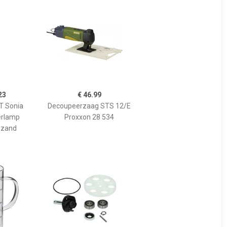
23
€ 46.99
 Sonia
Decoupeerzaag STS 12/E
erlamp
Proxxon 28 534
 zand