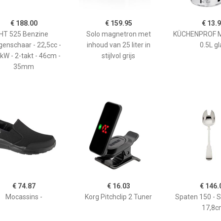
€ 188.00
€ 159.95
€ 13.
HT 525 Benzine
Solo magnetron met
KÜCHENPROF 
enschaar - 22,5cc -
inhoud van 25 liter in
0.5L gl
kW - 2-takt - 46cm -
stijlvol grijs
35mm
€ 74.87
€ 16.03
€ 146.
Mocassins -
Korg Pitchclip 2 Tuner
Spaten 150 - 
17,8c