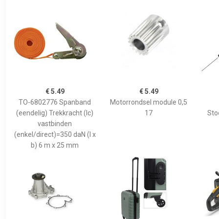
€ 5.49
€ 5.49
TO-6802776 Spanband
Motorrondsel module 0,5
(eendelig) Trekkracht (lc)
17
Sto
vastbinden
(enkel/direct)=350 daN (l x
b) 6 m x 25 mm