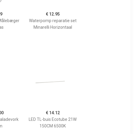
99
€ 12.95
Målebæger
Waterpomp reparatie set
as
Minarelli Horizontaal
00
€ 14.12
Saladevork
LED TL-buis Ecotube 21W
m
150CM 6500K