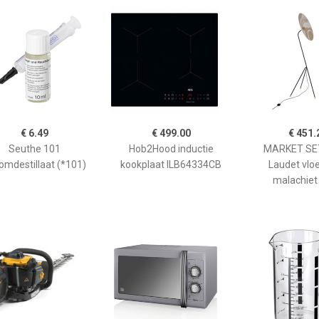
€ 6.49
€ 499.00
€ 451.
Seuthe 101
Hob2Hood inductie
MARKET SET
omdestillaat (*101)
kookplaat ILB64334CB
Laudet vlo
malachiet