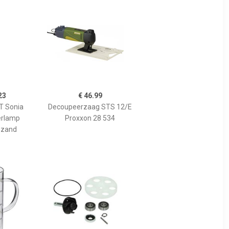
23
€ 46.99
 Sonia
Decoupeerzaag STS 12/E
erlamp
Proxxon 28 534
 zand