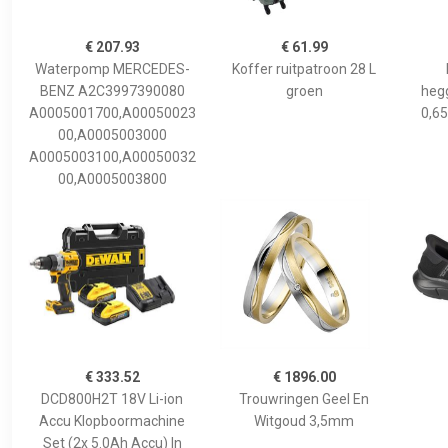
€ 207.93
€ 61.99
Waterpomp MERCEDES-
Koffer ruitpatroon 28 L
BENZ A2C3997390080
groen
hegg
A0005001700,A00050023
0,65
00,A0005003000
A0005003100,A00050032
00,A0005003800
€ 333.52
€ 1896.00
DCD800H2T 18V Li-ion
Trouwringen Geel En
Accu Klopboormachine
Witgoud 3,5mm
Set (2x 5.0Ah Accu) In