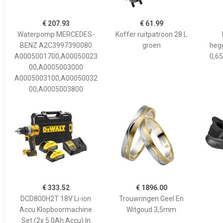
€ 207.93
€ 61.99
Waterpomp MERCEDES-
Koffer ruitpatroon 28 L
BENZ A2C3997390080
groen
hegg
A0005001700,A00050023
0,65
00,A0005003000
A0005003100,A00050032
00,A0005003800
€ 333.52
€ 1896.00
DCD800H2T 18V Li-ion
Trouwringen Geel En
Accu Klopboormachine
Witgoud 3,5mm
Set (2x 5.0Ah Accu) In