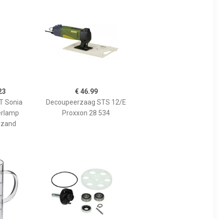
23
€ 46.99
 Sonia
Decoupeerzaag STS 12/E
erlamp
Proxxon 28 534
 zand