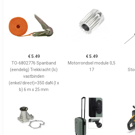
€ 5.49
€ 5.49
TO-6802776 Spanband
Motorrondsel module 0,5
(eendelig) Trekkracht (lc)
17
Sto
vastbinden
(enkel/direct)=350 daN (l x
b) 6 m x 25 mm