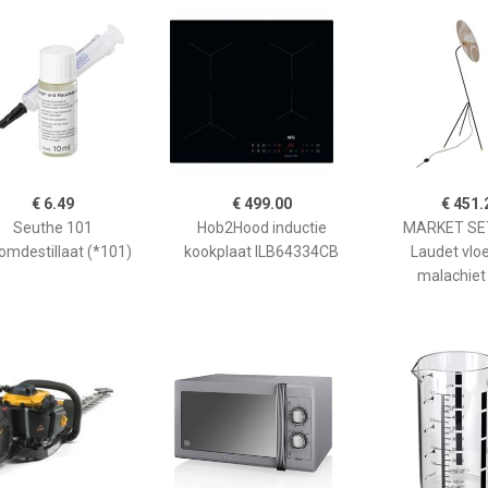
€ 6.49
€ 499.00
€ 451.
Seuthe 101
Hob2Hood inductie
MARKET SET
omdestillaat (*101)
kookplaat ILB64334CB
Laudet vlo
malachiet