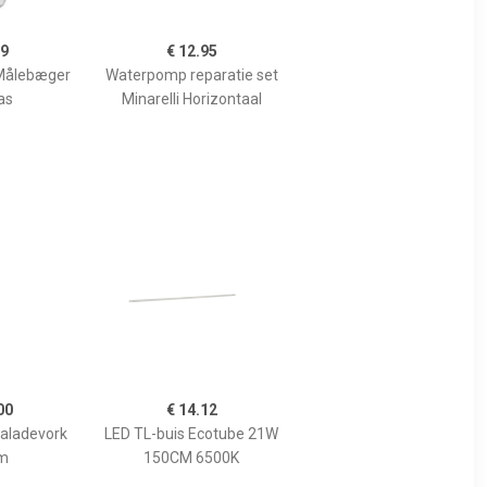
99
€ 12.95
Målebæger
Waterpomp reparatie set
as
Minarelli Horizontaal
00
€ 14.12
Saladevork
LED TL-buis Ecotube 21W
m
150CM 6500K