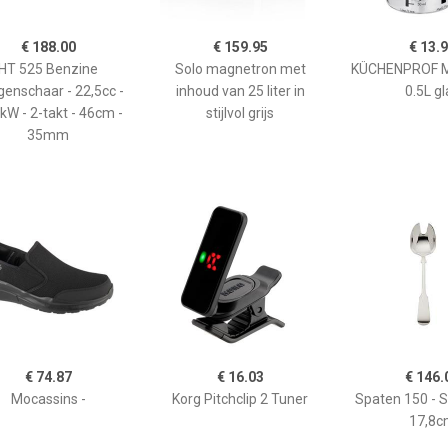
€ 188.00
€ 159.95
€ 13.
HT 525 Benzine
Solo magnetron met
KÜCHENPROF 
enschaar - 22,5cc -
inhoud van 25 liter in
0.5L gl
kW - 2-takt - 46cm -
stijlvol grijs
35mm
€ 74.87
€ 16.03
€ 146.
Mocassins -
Korg Pitchclip 2 Tuner
Spaten 150 - 
17,8c