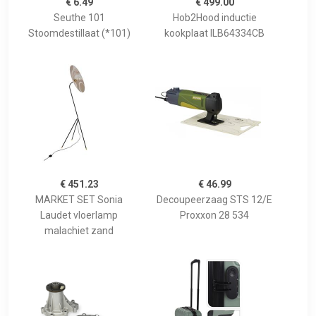
€ 6.49
€ 499.00
Seuthe 101
Hob2Hood inductie
Stoomdestillaat (*101)
kookplaat ILB64334CB
€ 451.23
€ 46.99
MARKET SET Sonia
Decoupeerzaag STS 12/E
Laudet vloerlamp
Proxxon 28 534
malachiet zand