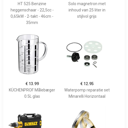
HT 525 Benzine
Solo magnetron met
heggenschaar - 22,5cc -
inhoud van 25 liter in
0,65kW - 2-takt - 46cm -
stijlvol grijs
35mm
€ 13.99
€ 12.95
KÜCHENPROF Målebæger
Waterpomp reparatie set
0.5L glas
Minarelli Horizontaal