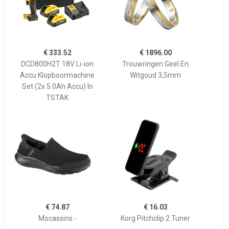
€ 333.52
€ 1896.00
DCD800H2T 18V Li-ion
Trouwringen Geel En
Accu Klopboormachine
Witgoud 3,5mm
Set (2x 5.0Ah Accu) In
TSTAK
€ 74.87
€ 16.03
Mocassins -
Korg Pitchclip 2 Tuner