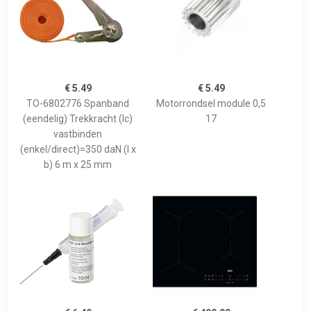
€ 5.49
€ 5.49
TO-6802776 Spanband
Motorrondsel module 0,5
(eendelig) Trekkracht (lc)
17
vastbinden
(enkel/direct)=350 daN (l x
b) 6 m x 25 mm