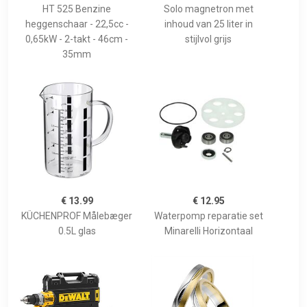
HT 525 Benzine
Solo magnetron met
heggenschaar - 22,5cc -
inhoud van 25 liter in
0,65kW - 2-takt - 46cm -
stijlvol grijs
35mm
€ 13.99
€ 12.95
KÜCHENPROF Målebæger
Waterpomp reparatie set
0.5L glas
Minarelli Horizontaal