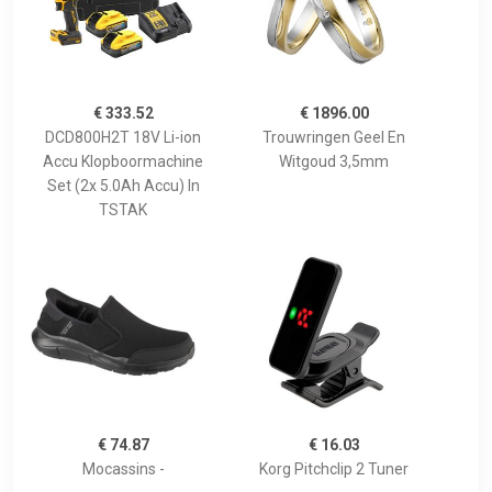
€ 333.52
€ 1896.00
DCD800H2T 18V Li-ion
Trouwringen Geel En
Accu Klopboormachine
Witgoud 3,5mm
Set (2x 5.0Ah Accu) In
TSTAK
€ 74.87
€ 16.03
Mocassins -
Korg Pitchclip 2 Tuner