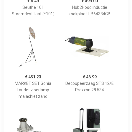
€ 6.49
€ 499.00
Seuthe 101
Hob2Hood inductie
Stoomdestillaat (*101)
kookplaat ILB64334CB
€ 451.23
€ 46.99
MARKET SET Sonia
Decoupeerzaag STS 12/E
Laudet vloerlamp
Proxxon 28 534
malachiet zand