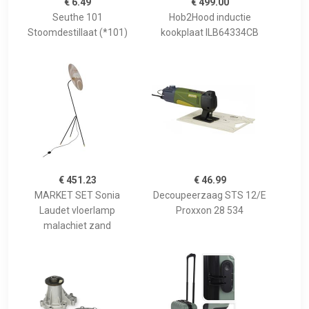
€ 6.49
€ 499.00
Seuthe 101
Hob2Hood inductie
Stoomdestillaat (*101)
kookplaat ILB64334CB
€ 451.23
€ 46.99
MARKET SET Sonia
Decoupeerzaag STS 12/E
Laudet vloerlamp
Proxxon 28 534
malachiet zand