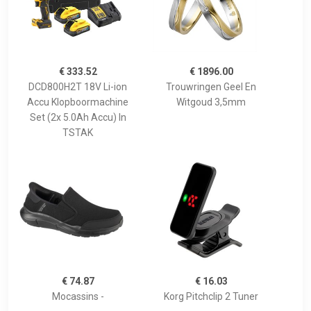
€ 333.52
€ 1896.00
DCD800H2T 18V Li-ion
Trouwringen Geel En
Accu Klopboormachine
Witgoud 3,5mm
Set (2x 5.0Ah Accu) In
TSTAK
€ 74.87
€ 16.03
Mocassins -
Korg Pitchclip 2 Tuner