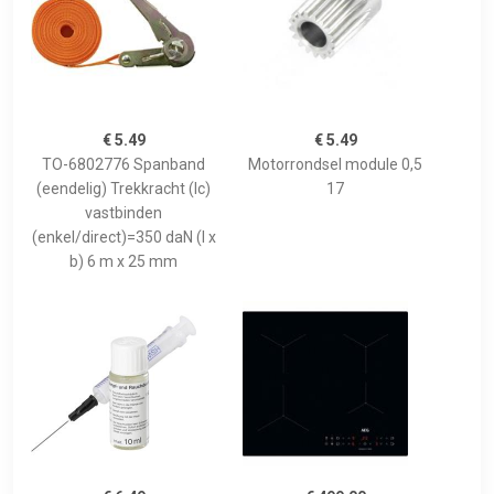
€ 5.49
€ 5.49
TO-6802776 Spanband
Motorrondsel module 0,5
(eendelig) Trekkracht (lc)
17
vastbinden
(enkel/direct)=350 daN (l x
b) 6 m x 25 mm