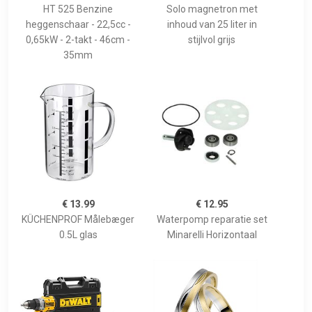
HT 525 Benzine
Solo magnetron met
heggenschaar - 22,5cc -
inhoud van 25 liter in
0,65kW - 2-takt - 46cm -
stijlvol grijs
35mm
€ 13.99
€ 12.95
KÜCHENPROF Målebæger
Waterpomp reparatie set
0.5L glas
Minarelli Horizontaal