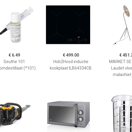
€ 6.49
€ 499.00
€ 451.
Seuthe 101
Hob2Hood inductie
MARKET SET
omdestillaat (*101)
kookplaat ILB64334CB
Laudet vlo
malachiet