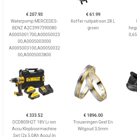
€ 207.93
€ 61.99
Waterpomp MERCEDES-
Koffer ruitpatroon 28 L
BENZ A2C3997390080
groen
hegg
A0005001700,A00050023
0,65
00,A0005003000
A0005003100,A00050032
00,A0005003800
€ 333.52
€ 1896.00
DCD800H2T 18V Li-ion
Trouwringen Geel En
Accu Klopboormachine
Witgoud 3,5mm
Set (2x 5.0Ah Accu) In