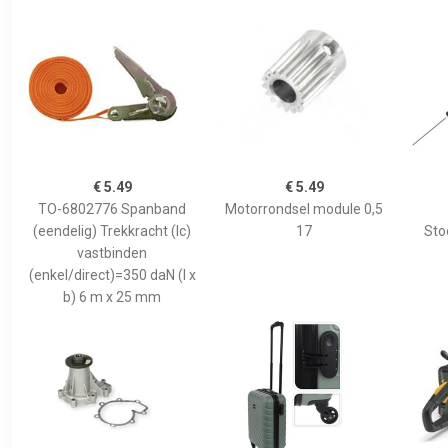
€ 5.49
€ 5.49
TO-6802776 Spanband
Motorrondsel module 0,5
(eendelig) Trekkracht (lc)
17
Sto
vastbinden
(enkel/direct)=350 daN (l x
b) 6 m x 25 mm