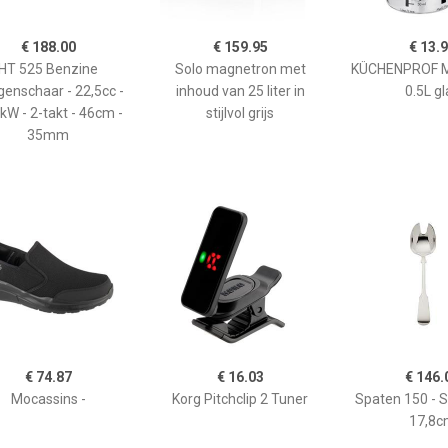
€ 188.00
€ 159.95
€ 13.
HT 525 Benzine
Solo magnetron met
KÜCHENPROF 
enschaar - 22,5cc -
inhoud van 25 liter in
0.5L gl
kW - 2-takt - 46cm -
stijlvol grijs
35mm
€ 74.87
€ 16.03
€ 146.
Mocassins -
Korg Pitchclip 2 Tuner
Spaten 150 - 
17,8c