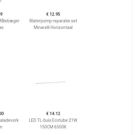
99
€ 12.95
Målebæger
Waterpomp reparatie set
as
Minarelli Horizontaal
00
€ 14.12
Saladevork
LED TL-buis Ecotube 21W
m
150CM 6500K