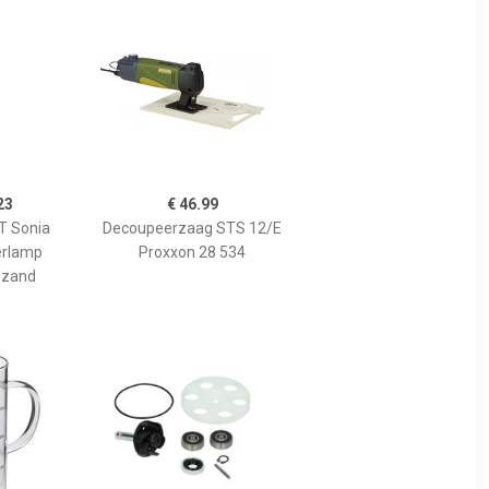
23
€ 46.99
 Sonia
Decoupeerzaag STS 12/E
erlamp
Proxxon 28 534
 zand