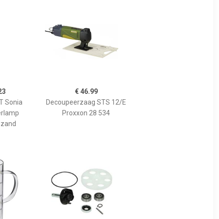
23
€ 46.99
 Sonia
Decoupeerzaag STS 12/E
erlamp
Proxxon 28 534
 zand