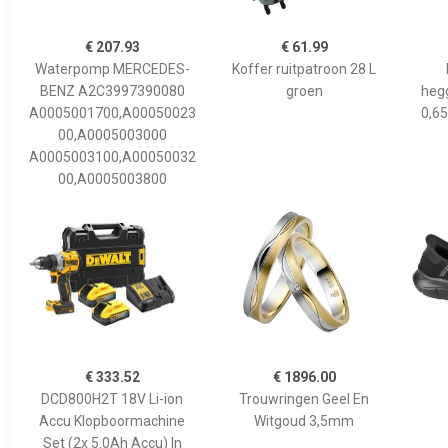
€ 207.93
€ 61.99
Waterpomp MERCEDES-
Koffer ruitpatroon 28 L
BENZ A2C3997390080
groen
hegg
A0005001700,A00050023
0,65
00,A0005003000
A0005003100,A00050032
00,A0005003800
€ 333.52
€ 1896.00
DCD800H2T 18V Li-ion
Trouwringen Geel En
Accu Klopboormachine
Witgoud 3,5mm
Set (2x 5.0Ah Accu) In