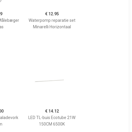
99
€ 12.95
Målebæger
Waterpomp reparatie set
as
Minarelli Horizontaal
00
€ 14.12
Saladevork
LED TL-buis Ecotube 21W
m
150CM 6500K