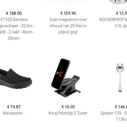
€ 188.00
€ 159.95
€ 13.
HT 525 Benzine
Solo magnetron met
KÜCHENPROF 
enschaar - 22,5cc -
inhoud van 25 liter in
0.5L gl
kW - 2-takt - 46cm -
stijlvol grijs
35mm
€ 74.87
€ 16.03
€ 146.
Mocassins -
Korg Pitchclip 2 Tuner
Spaten 150 - 
17,8c