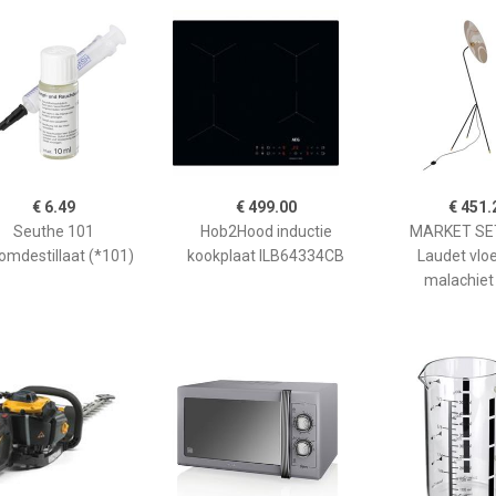
€ 6.49
€ 499.00
€ 451.
Seuthe 101
Hob2Hood inductie
MARKET SET
omdestillaat (*101)
kookplaat ILB64334CB
Laudet vlo
malachiet