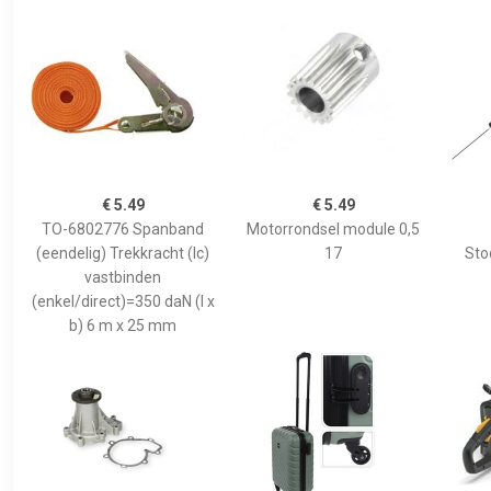
€ 5.49
€ 5.49
TO-6802776 Spanband
Motorrondsel module 0,5
(eendelig) Trekkracht (lc)
17
Sto
vastbinden
(enkel/direct)=350 daN (l x
b) 6 m x 25 mm